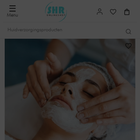
☰
Menu