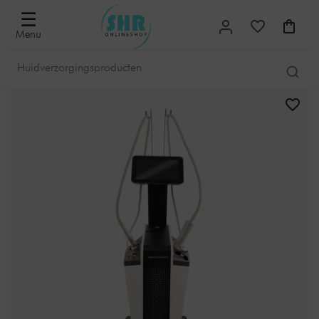
☰
Menu