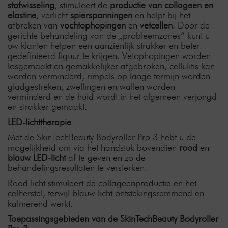
stofwisseling
, stimuleert de
productie van collageen en
elastine
, verlicht
spierspanningen
en helpt bij het
afbreken van
vochtophopingen
en
vetcellen
. Door de
gerichte behandeling van de „probleemzones“ kunt u
uw klanten helpen een aanzienlijk strakker en beter
gedefinieerd figuur te krijgen. Vetophopingen worden
losgemaakt en gemakkelijker afgebroken, cellulitis kan
worden verminderd, rimpels op lange termijn worden
gladgestreken, zwellingen en wallen worden
verminderd en de huid wordt in het algemeen verjongd
en strakker gemaakt.
LED-lichttherapie
Met de SkinTechBeauty Bodyroller Pro 3 hebt u de
mogelijkheid om via het handstuk bovendien
rood
en
blauw
LED-licht
af te geven en zo de
behandelingsresultaten te versterken.
Rood licht stimuleert de collageenproductie en het
celherstel, terwijl blauw licht ontstekingsremmend en
kalmerend werkt.
Toepassingsgebieden van de SkinTechBeauty Bodyroller