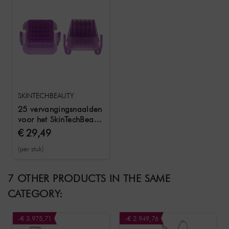
SKINTECHBEAUTY
25 vervangingsnaalden
voor het SkinTechBeauty
3 in 1 plasma
€ 29,49
apparaat
(per stuk)
7 OTHER PRODUCTS IN THE SAME
CATEGORY:
-€ 3.975,71
-€ 2.949,76