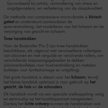
bijvoorbeeld bij artritis, vermindering van stress en
angstgevoelens, en verbetering van de slaapkwaliteit.
De methode van compressieve microvibratie is
klinisch
getest
en ondersteunt aantoonbaar de
spierverstrakking, het modelleren van het lichaam en de
verjonging van gezicht en lichaam.
Twee handstukken
Voor de Bodyroller Pro 3 zijn twee handstukken
beschikbaar, elk uitgerust met verwisselbare rollertypes
van siliconen en met vergulde en verzilverde rollers, om
verschillende toepassingsgebieden te dekken
(siliconenbolletjes voor huidverstrakking en metalen
bolletjes voor lymfedrainage en ontgifting).
Het grote handstuk is ideaal voor het
lichaam
, terwijl
het kleine handstuk optimaal is voor gebruik op
het
gezicht
,
de hals
en
de schouders
.
Elk handstuk wordt via een speciale snelkoppeling veilig
en eenvoudig op het hoofdapparaat aangesloten.
Dankzij het
lichte ontwerp
kunnen de handstukken ook