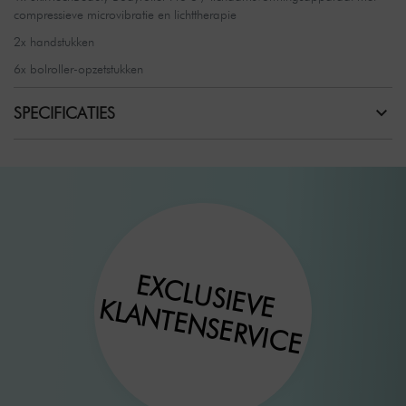
compressieve microvibratie en lichttherapie
2x handstukken
6x bolroller-opzetstukken
SPECIFICATIES
EXCLUSIEVE
KLANTENSERVICE