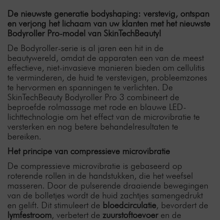
De nieuwste generatie bodyshaping: verstevig, ontspan
en verjong het lichaam van uw klanten met het nieuwste
Bodyroller Pro-model van SkinTechBeauty!
De Bodyroller-serie is al jaren een hit in de
beautywereld, omdat de apparaten een van de meest
effectieve, niet-invasieve manieren bieden om cellulitis
te verminderen, de huid te verstevigen, probleemzones
te hervormen en spanningen te verlichten. De
SkinTechBeauty Bodyroller Pro 3 combineert de
beproefde rolmassage met rode en blauwe LED-
lichttechnologie om het effect van de microvibratie te
versterken en nog betere behandelresultaten te
bereiken.
Het principe van compressieve microvibratie
De compressieve microvibratie is gebaseerd op
roterende rollen in de handstukken, die het weefsel
masseren. Door de pulserende draaiende bewegingen
van de bolletjes wordt de huid zachtjes samengedrukt
en gelift. Dit stimuleert de
bloedcirculatie
, bevordert de
lymfestroom
, verbetert de
zuurstoftoevoer
en de