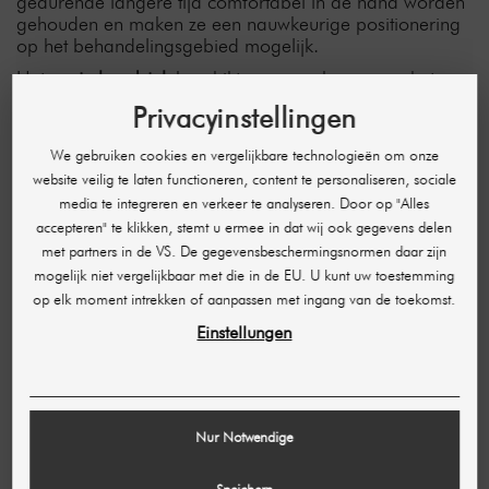
gedurende langere tijd comfortabel in de hand worden
gehouden en maken ze een nauwkeurige positionering
op het behandelingsgebied mogelijk.
Het
grote handstuk
beschikt over een knop voor het
selecteren van de rotatiesnelheid en een schakelaar
Privacyinstellingen
voor de draairichting, een displayvenster voor de
actuele behandelingsparameters en een
We gebruiken cookies en vergelijkbare technologieën om onze
snelheidsindicatiebalk. Op deze manier kunt u de
website veilig te laten functioneren, content te personaliseren, sociale
behandelingsinformatie gemakkelijker aflezen en
media te integreren en verkeer te analyseren. Door op "Alles
aanpassen, bijvoorbeeld wanneer u het LCD-scherm op
accepteren" te klikken, stemt u ermee in dat wij ook gegevens delen
dat moment niet kunt bereiken. Dit waarborgt de
continuïteit van de behandeling en verhoogt
met partners in de VS. De gegevensbeschermingsnormen daar zijn
tegelijkertijd het bedieningscomfort.
mogelijk niet vergelijkbaar met die in de EU. U kunt uw toestemming
op elk moment intrekken of aanpassen met ingang van de toekomst.
Het
kleine handstuk
beschikt eveneens over een
snelheidsvenster.
Einstellungen
Handige functies voor een eenvoudige en succesvolle
behandeling
De SkinTechBeauty Bodyroller Pro 3 beschikt over de
modernste softwaretechnologie en is uitgerust met een
Nur Notwendige
aantal extra’s die het gebruik voor u vergemakkelijken: