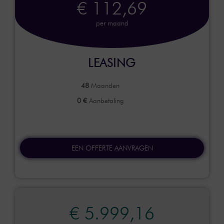
€ 112,69
per maand
LEASING
48
Maanden
0 €
Aanbetaling
EEN OFFERTE AANVRAGEN
€ 5.999,16