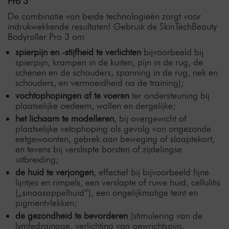
Pro 3
De combinatie van beide technologieën zorgt voor
indrukwekkende resultaten! Gebruik de SkinTechBeauty
Bodyroller Pro 3 om
spierpijn en -stijfheid te verlichten
bijvoorbeeld bij
spierpijn, krampen in de kuiten, pijn in de rug, de
schenen en de schouders, spanning in de rug, nek en
schouders, en vermoeidheid na de training);
vochtophopingen af te voeren
ter ondersteuning bij
plaatselijke oedeem, wallen en dergelijke;
het lichaam te modelleren
, bij overgewicht of
plaatselijke vetophoping als gevolg van ongezonde
eetgewoonten, gebrek aan beweging of slaaptekort,
en tevens bij verslapte borsten of zijdelingse
uitbreiding;
de
huid te verjongen
, effectief bij bijvoorbeeld fijne
lijntjes en rimpels, een verslapte of ruwe huid, cellulitis
(„sinaasappelhuid“), een ongelijkmatige teint en
pigmentvlekken;
de gezondheid te bevorderen
(stimulering van de
lymfedrainage, verlichting van gewrichtspijn,