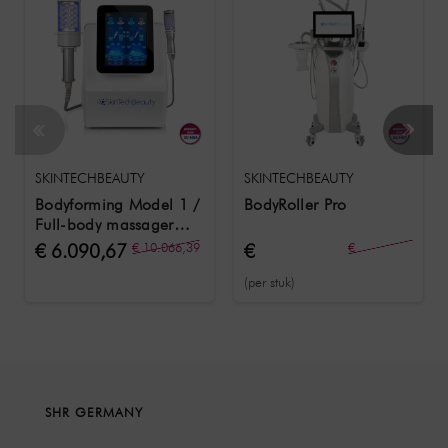
SKINTECHBEAUTY
SKINTECHBEAUTY
Bodyforming Model 1 /
BodyRoller Pro
Full-body massager
met druk micro-vibratie
€ 6.090,67
€ 10.066,39
€
€
voor body shaping
15.150,42
12.200,66
(per stuk)
SHR GERMANY