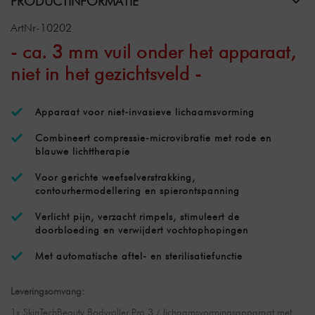
PRODUCTINFORMATIE
ArtNr-10202
- ca. 3 mm vuil onder het apparaat,
niet in het gezichtsveld -
Apparaat voor niet-invasieve lichaamsvorming
Combineert compressie-microvibratie met rode en
blauwe lichttherapie
Voor gerichte weefselverstrakking,
contourhermodellering en spierontspanning
Verlicht pijn, verzacht rimpels, stimuleert de
doorbloeding en verwijdert vochtophopingen
Met automatische aftel- en sterilisatiefunctie
Leveringsomvang:
1x SkinTechBeauty Bodyroller Pro 3 / lichaamsvormingsapparaat met