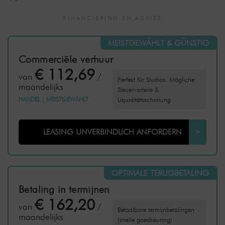
FINANCIERING EN ADVIES
MEISTGEWÄHLT & GÜNSTIG
Commerciële verhuur
€ 112,69
van
/
Perfekt für Studios: Mögliche
maandelijks
Steuervorteile &
HANDEL
|
MEISTGEWÄHLT
Liquiditätsschonung
LEASING UNVERBINDLICH ANFORDERN
>
OPTIMALE TERUGBETALING
Betaling in termijnen
€ 162,20
van
/
Betaalbare termijnbetalingen
maandelijks
(snelle goedkeuring)