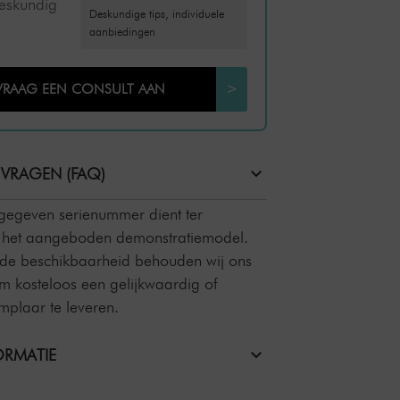
deskundig
Deskundige tips, individuele
aanbiedingen
VRAAG EEN CONSULT AAN
>
 VRAGEN (FAQ)
pgegeven serienummer dient ter
an het aangeboden demonstratiemodel.
 de beschikbaarheid behouden wij ons
om kosteloos een gelijkwaardig of
plaar te leveren.
RMATIE