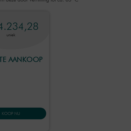
4.234,28
uniek
CTE AANKOOP
KOOP NU