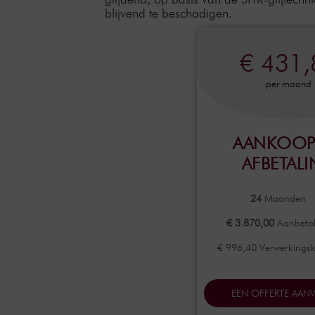
blijvend te beschadigen.
€ 431,
per maand
AANKOOP
AFBETAL
24
Maanden
€ 3.870,00
Aanbetal
€ 996,40 Verwerkings
EEN OFFERTE AAN