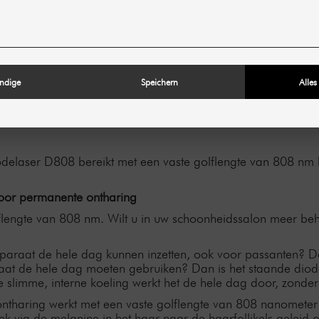
DE STARTERSSE
ndige
Speichern
Alles
diodelaser D808 bereikt met een vaste golflengte van 808 n
oor permanente ontharing
lflengte van 808 nm. Wilt u in uw schoonheidssalon meer 
pparaat de hele dag kunnen inzetten, ook voor passanten? De
at de hele dag moeten gebruiken? Dan is het staande dio
 slimme, interne koeling werkt het de hele dag door, zonde
haring werkt met een vaste golflengte van 808 nanometer en
ek via de melanine in het haar naar de haarfollikels geleid 