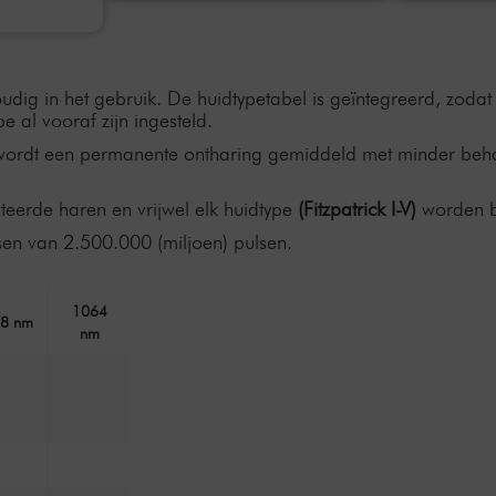
udig in het gebruik. De huidtypetabel is geïntegreerd, zodat 
pe al vooraf zijn ingesteld.
ie wordt een permanente ontharing gemiddeld met minder beha
eerde haren en vrijwel elk huidtype
(Fitzpatrick I-V)
worden 
sen van 2.500.000 (miljoen) pulsen.
1064
8 nm
nm