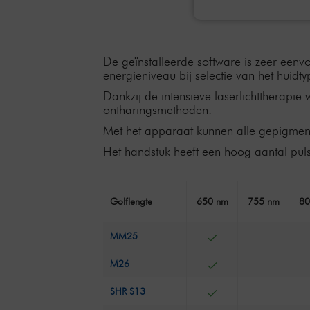
De geïnstalleerde software is zeer eenvo
energieniveau bij selectie van het huidty
Dankzij de intensieve laserlichttherap
ontharingsmethoden.
Met het apparaat kunnen alle gepigment
Het handstuk heeft een hoog aantal pul
Golflengte
650 nm
755 nm
80
MM25
M26
SHR S13