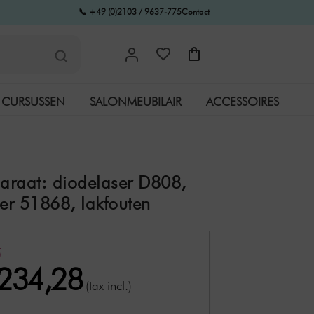
📞 +49 (0)2103 / 9637-775
Contact
CURSUSSEN
SALONMEUBILAIR
ACCESSOIRES
araat: diodelaser D808,
r 51868, lakfouten
0
.234,28
(tax incl.)