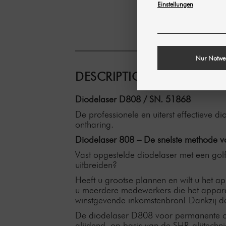
Einstellungen
Nur Notwe
DESCRIPTION
Diodelaser D808 / SN. 51868
De professionele en uiterst effectieve 
ontharing.
Diodelaser 808 – De snelste methode v
Vast opgestelde diodelaser met een go
uitbreiden?
Heeft u grootse plannen en wilt u het a
u meerdere medewerkers die het appara
winstgevende inkomstenbron! Dankzij de
De diodelaser D808 voor permanente ont
glijdend, op basis van de SHR-glijtechni