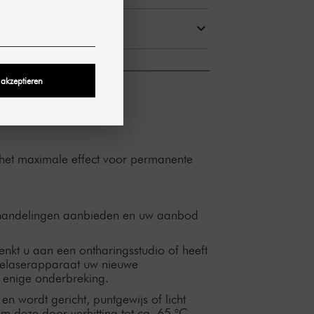
T BEVAT
 akzeptieren
m het maximale effect voor permanente
behandelingen aanbieden en uw aanbod
nkt u aan een ontharingsstudio of heeft
delaserapparaat uw nieuwe
r enige onderbreking.
 wordt gericht, puntgewijs of licht
om deze door verhitting tot ca. 65 °C