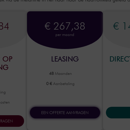
84
€ 267,38
€ 1
per maand
 OP
LEASING
DIRE
ING
48
Maanden
0 €
Aanbetaling
ing
kosten
EEN OFFERTE AANVRAGEN
VRAGEN