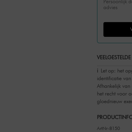
Persoonlijk 
advies
VEELGESTELDE
Let op: het o
identificatie v
Afhankelijk van
het recht voor 
gloednieuw exem
PRODUCTINFO
ArtNr-8150