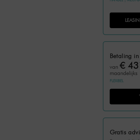
LEASI
Betaling in
€ 43
van
maandelijks
FLEXIBEL
Gratis adv