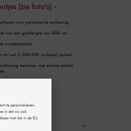
utjes (zie foto's) -
methode voor permanente ontharing
ik van een golflengte van 808 nm
de huidtypetabel
 tot wel 2.500.000 (miljoen) pulsen.
ntharing bereiken met slechts enkele
gen
ent te personaliseren,
ee in dat wij ook
kbaar met die in de EU.