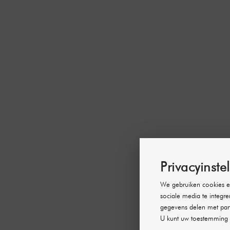
Privacyinste
We gebruiken cookies en
sociale media te integre
gegevens delen met part
U kunt uw toestemming 