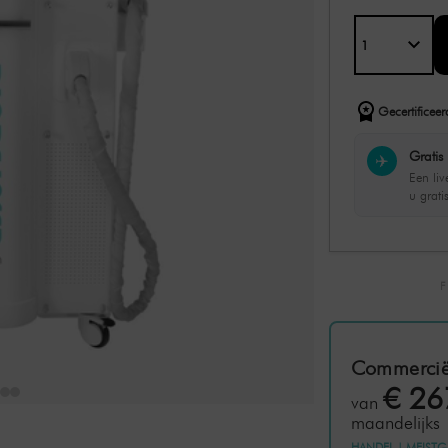
Gecertificeer
Gratis 
✈️
Een li
u grati
Commercië
€ 26
van
maandelijks
HANDEL
|
MEISTG