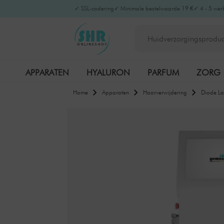
✓ SSL-codering
✓ Minimale bestelwaarde 19 €
✓ 4 - 5 wer
APPARATEN
HYALURON
PARFUM
ZORG
Home
Apparaten
Haarverwijdering
Diode La