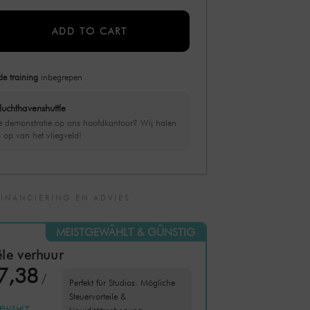
ADD TO CART
de training
inbegrepen
luchthavenshuttle
ve demonstratie op ons hoofdkantoor? Wij halen
s op van het vliegveld!
FINANCIERING EN ADVIES
MEISTGEWÄHLT & GÜNSTIG
le verhuur
7,38
/
Perfekt für Studios: Mögliche
Steuervorteile &
EWÄHLT