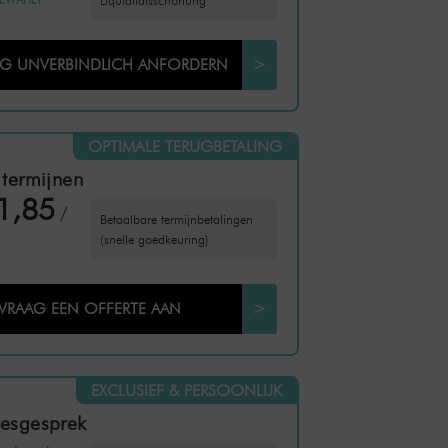
Liquiditätsschonung
NG UNVERBINDLICH ANFORDERN
>
OPTIMALE TERUGBETALING
 termijnen
1,85
/
Betaalbare termijnbetalingen
(snelle goedkeuring)
VRAAG EEN OFFERTE AAN
>
EXCLUSIEF & PERSOONLIJK
iesgesprek