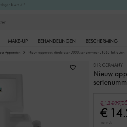
kdagen levertijd**
MAKE-UP
BEHANDELINGEN
BESCHERMING
ser Apparaten
Nieuw apparaat: diodelaser D808, serienummer 51868, lakfouten
K-BEAUTY
MERKEN
SHR GERMANY
Nieuw app
serienumme
€ 18.029,0
€ 14
(per stuk)