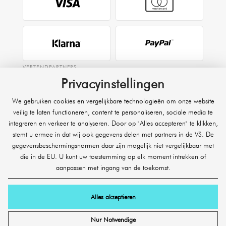
VERZENDPARTNERS
Privacyinstellingen
We gebruiken cookies en vergelijkbare technologieën om onze website
EXPRESS
veilig te laten functioneren, content te personaliseren, sociale media te
integreren en verkeer te analyseren. Door op "Alles accepteren" te klikken,
Raben
stemt u ermee in dat wij ook gegevens delen met partners in de VS. De
gegevensbeschermingsnormen daar zijn mogelijk niet vergelijkbaar met
die in de EU. U kunt uw toestemming op elk moment intrekken of
aanpassen met ingang van de toekomst.
Alles akzeptieren
© 2026 SHR Germany Onlineshop GmbH. Alle rechten voorbehouden.
Nur Notwendige
* Exclusief vrachtzendingen, expresverzending en zware of volumineuze