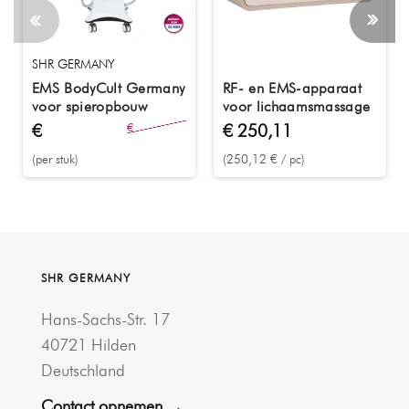
SHR GERMANY
EMS BodyCult Germany
RF- en EMS-apparaat
voor spieropbouw
voor lichaamsmassage
€
€
€ 250,11
20.757,55
13.208,32
(per stuk)
(250,12 € / pc)
SHR GERMANY
Hans-Sachs-Str. 17
40721 Hilden
Deutschland
Contact opnemen →