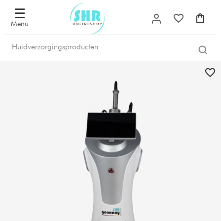
☰
Menu