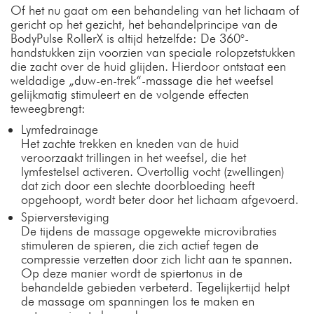
Of het nu gaat om een behandeling van het lichaam of
gericht op het gezicht, het behandelprincipe van de
BodyPulse RollerX is altijd hetzelfde: De 360°-
handstukken zijn voorzien van speciale rolopzetstukken
die zacht over de huid glijden. Hierdoor ontstaat een
weldadige „duw-en-trek“-massage die het weefsel
gelijkmatig stimuleert en de volgende effecten
teweegbrengt:
Lymfedrainage
Het zachte trekken en kneden van de huid
veroorzaakt trillingen in het weefsel, die het
lymfestelsel activeren. Overtollig vocht (zwellingen)
dat zich door een slechte doorbloeding heeft
opgehoopt, wordt beter door het lichaam afgevoerd.
Spierversteviging
De tijdens de massage opgewekte microvibraties
stimuleren de spieren, die zich actief tegen de
compressie verzetten door zich licht aan te spannen.
Op deze manier wordt de spiertonus in de
behandelde gebieden verbeterd. Tegelijkertijd helpt
de massage om spanningen los te maken en