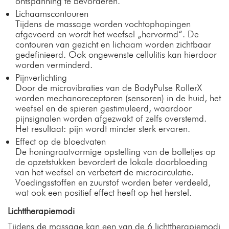
ontspanning te bevorderen.
Lichaamscontouren
Tijdens de massage worden vochtophopingen
afgevoerd en wordt het weefsel „hervormd“. De
contouren van gezicht en lichaam worden zichtbaar
gedefinieerd. Ook ongewenste cellulitis kan hierdoor
worden verminderd.
Pijnverlichting
Door de microvibraties van de BodyPulse RollerX
worden mechanoreceptoren (sensoren) in de huid, het
weefsel en de spieren gestimuleerd, waardoor
pijnsignalen worden afgezwakt of zelfs overstemd.
Het resultaat: pijn wordt minder sterk ervaren.
Effect op de bloedvaten
De honingraatvormige opstelling van de bolletjes op
de opzetstukken bevordert de lokale doorbloeding
van het weefsel en verbetert de microcirculatie.
Voedingsstoffen en zuurstof worden beter verdeeld,
wat ook een positief effect heeft op het herstel.
Lichttherapiemodi
Tijdens de massage kan een van de 6 lichttherapiemodi