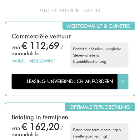
FINANCIERING EN ADVIES
MEISTGEWÄHLT & GÜNSTIG
Commerciële verhuur
€ 112,69
van
/
Perfekt für Studios: Mögliche
maandelijks
Steuervorteile &
HANDEL
|
MEISTGEWÄHLT
Liquiditätsschonung
LEASING UNVERBINDLICH ANFORDERN
>
OPTIMALE TERUGBETALING
Betaling in termijnen
€ 162,20
van
/
Betaalbare termijnbetalingen
maandelijks
(snelle goedkeuring)