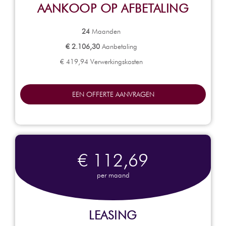
AANKOOP OP AFBETALING
24
Maanden
€ 2.106,30
Aanbetaling
€ 419,94 Verwerkingskosten
EEN OFFERTE AANVRAGEN
€ 112,69
per maand
LEASING