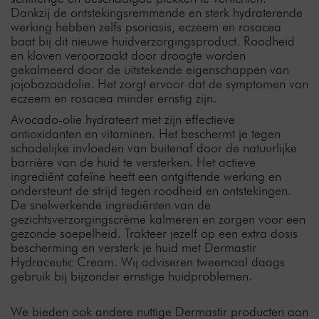
Dankzij de ontstekingsremmende en sterk hydraterende
werking hebben zelfs psoriasis, eczeem en rosacea
baat bij dit nieuwe huidverzorgingsproduct. Roodheid
en kloven veroorzaakt door droogte worden
gekalmeerd door de uitstekende eigenschappen van
jojobazaadolie. Het zorgt ervoor dat de symptomen van
eczeem en rosacea minder ernstig zijn.
Avocado-olie hydrateert met zijn effectieve
antioxidanten en vitaminen. Het beschermt je tegen
schadelijke invloeden van buitenaf door de natuurlijke
barrière van de huid te versterken. Het actieve
ingrediënt cafeïne heeft een ontgiftende werking en
ondersteunt de strijd tegen roodheid en ontstekingen.
De snelwerkende ingrediënten van de
gezichtsverzorgingscrème kalmeren en zorgen voor een
gezonde soepelheid. Trakteer jezelf op een extra dosis
bescherming en versterk je huid met Dermastir
Hydraceutic Cream. Wij adviseren tweemaal daags
gebruik bij bijzonder ernstige huidproblemen.
We bieden ook andere nuttige Dermastir producten aan