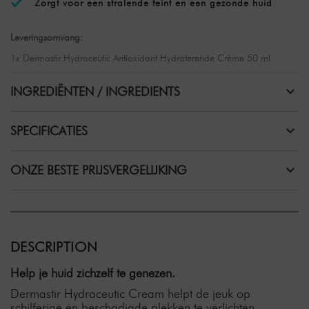
Zorgt voor een stralende teint en een gezonde huid
Leveringsomvang:
1x Dermastir Hydraceutic Antioxidant Hydraterende Crème 50 ml
INGREDIËNTEN / INGREDIENTS
SPECIFICATIES
ONZE BESTE PRIJSVERGELIJKING
DESCRIPTION
Help je huid zichzelf te genezen.
Dermastir Hydraceutic Cream helpt de jeuk op
schilferige en beschadigde plekken te verlichten.