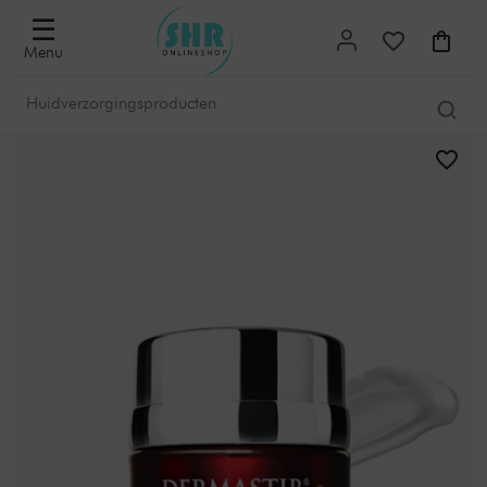
☰
Menu