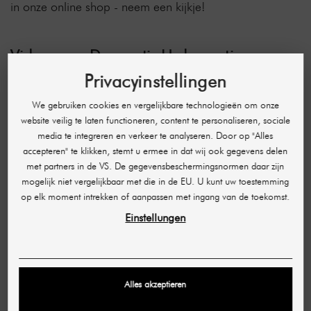
in onze online shop - neem een kijkje!
Video over Dermastir Hydraceutic
Antioxidant Hydraterende Crème 50 ml
Privacyinstellingen
We gebruiken cookies en vergelijkbare technologieën om onze
website veilig te laten functioneren, content te personaliseren, sociale
media te integreren en verkeer te analyseren. Door op "Alles
accepteren" te klikken, stemt u ermee in dat wij ook gegevens delen
met partners in de VS. De gegevensbeschermingsnormen daar zijn
mogelijk niet vergelijkbaar met die in de EU. U kunt uw toestemming
op elk moment intrekken of aanpassen met ingang van de toekomst.
Einstellungen
10 OTHER PRODUCTS IN THE SAME
CATEGORY:
Alles akzeptieren