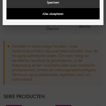
Houdbaarheid
2–3 weken
Speichern
maanden
Alles akzeptieren
Oppervlakkige
Bovenste tot
laag /
Injectiediepte
middelste
Epidermis /
dermis
Dermis
Kwaliteit in deskundige handen: onze
hyaluronzuurfillers zijn precisieproducten voor de
hoogste esthetische eisen. Om een ​​veilig en
eersteklas resultaat te garanderen, is de
toepassing ervan voorbehouden aan medische
professionals (artsen en natuurgeneeskundigen).
Vertrouw op professionele expertise voor uw
schoonheid.
SERIE PRODUCTEN