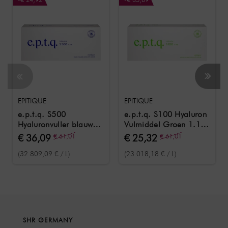
EPITIQUE
EPITIQUE
e.p.t.q. S500
e.p.t.q. S100 Hyaluron
Hyaluronvuller blauw
Vulmiddel Groen 1.1
1,1 ml
ml
€ 36,09
€ 61,01
€ 25,32
€ 61,01
(32.809,09 € / L)
(23.018,18 € / L)
SHR GERMANY