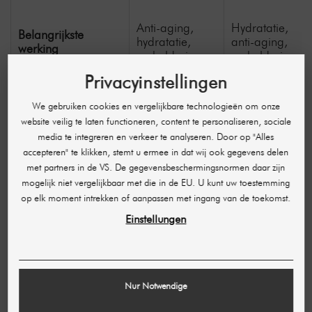
Anti-aging,
Hydratatie,
Belangrijkste
hydratatie,
anti-aging,
werking
verheldering
verheldering
Privacyinstellingen
Rimpelvermindering
★★★★☆
★★★★☆
We gebruiken cookies en vergelijkbare technologieën om onze
website veilig te laten functioneren, content te personaliseren, sociale
Huidverstrakking
★★★☆☆
★★★★☆
media te integreren en verkeer te analyseren. Door op "Alles
accepteren" te klikken, stemt u ermee in dat wij ook gegevens delen
Hydratatie
★★★★☆
★★★★★
met partners in de VS. De gegevensbeschermingsnormen daar zijn
Geschikt voor de
mogelijk niet vergelijkbaar met die in de EU. U kunt uw toestemming
★★★★★
★★★☆☆
oogcontouren
op elk moment intrekken of aanpassen met ingang van de toekomst.
Einstellungen
Volledig gezicht
Ja
Ja
Hals / decolleté
Ja
Ja
Handen
Ja
Ja
Nur Notwendige
Meer dan 3