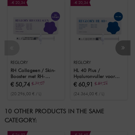
-€ 20,34
-€ 20,34
REGLORY
REGLORY
RH Collageen / Skin-
HL 40 Plus /
Booster met RH-
Hyaluronvuller voor
collageen type I en type
rimpelcorrectie,
€ 50,74
€ 71,07
€ 60,91
€ 81,24
III 2,5 ml
gezichtscontouren en
(20.296,00 € / L)
(24.364,00 € / L)
huidregeneratie 2,5 ml
10 OTHER PRODUCTS IN THE SAME
CATEGORY:
-€ 24,92
-€ 35,69