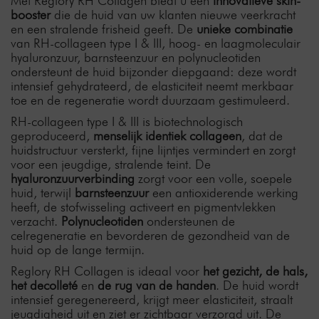
Met Reglory RH Collagen biedt u een
innovatieve skin-
booster
die de huid van uw klanten nieuwe veerkracht
en een stralende frisheid geeft. De
unieke combinatie
van RH-collageen type I & III, hoog- en laagmoleculair
hyaluronzuur, barnsteenzuur en polynucleotiden
ondersteunt de huid bijzonder diepgaand: deze wordt
intensief gehydrateerd, de elasticiteit neemt merkbaar
toe en de regeneratie wordt duurzaam gestimuleerd.
RH-collageen type I & III is biotechnologisch
geproduceerd,
menselijk identiek collageen
, dat de
huidstructuur versterkt, fijne lijntjes vermindert en zorgt
voor een jeugdige, stralende teint. De
hyaluronzuurverbinding
zorgt voor een volle, soepele
huid, terwijl
barnsteenzuur
een antioxiderende werking
heeft, de stofwisseling activeert en pigmentvlekken
verzacht.
Polynucleotiden
ondersteunen de
celregeneratie en bevorderen de gezondheid van de
huid op de lange termijn.
Reglory RH Collagen is ideaal voor
het gezicht, de hals,
het decolleté
en
de rug van de handen
. De huid wordt
intensief geregenereerd, krijgt meer elasticiteit, straalt
jeugdigheid uit en ziet er zichtbaar verzorgd uit. De