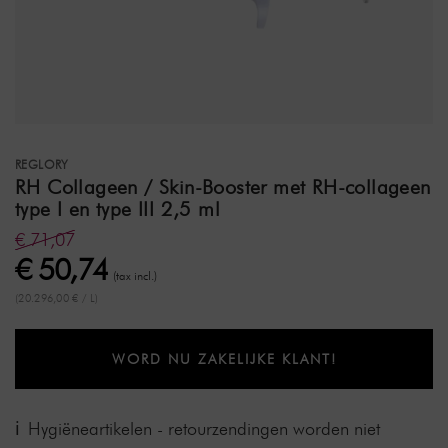
REGLORY
RH Collageen / Skin-Booster met RH-collageen
type I en type III 2,5 ml
€ 71,07
€ 50,74
(tax incl.)
(20.296,00 € / L)
WORD NU ZAKELIJKE KLANT!
Hygiëneartikelen - retourzendingen worden niet