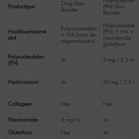
Polynucleotide
Oog-Skin-
Producttype
(PN) Skin-
Booster
Booster
Polynucleotiden
Polynucleotiden
Hoofdwerkzame
(PN) + HA +
+ HA (voor de
stof
niacinamide +
oogcontouren)
glutathion
Polynucleotiden
Ja
5 mg / 2,5 ml
(PN)
Hyaluronzuur
Ja
50 mg / 2,5 ml
Collageen
Nee
Nee
Niacinamide
3 mg/ml
Ja
Glutathion
Nee
Ja