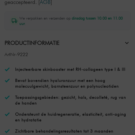
geaccepteerd.
[
AGB
]
We verpakken en verzenden op
dinsdag tussen 10.00 en 11.00
uur
.
PRODUCTINFORMATIE
ArtNr-9222
Injecteerbare skinbooster met RH-collageen type I & III
Bevat bovendien hyaluronzuur met een hoog
molecuulgewicht, barnsteenzuur en polynucleotiden
Toepassingsgebieden: gezicht, hals, decolleté, rug van
de handen
Ondersteunt de huidregeneratie, elasticiteit, anti-aging
en hydratatie
Zichtbare behandelingsresultaten tot 3 maanden