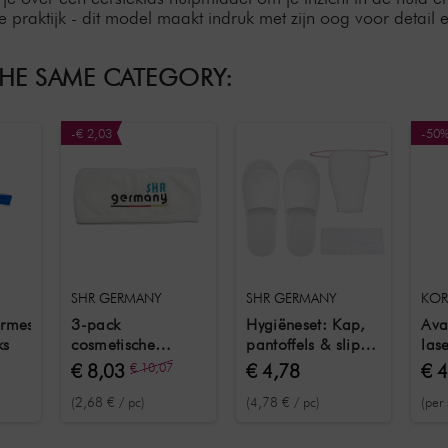
 praktijk - dit model maakt indruk met zijn oog voor detail e
THE SAME CATEGORY:
-€ 2,03
-50
SHR GERMANY
SHR GERMANY
KOR
rmes
3-pack
Hygiëneset: Kap,
Ava
ks
cosmetische
pantoffels & slips -
las
hoofdband wit
Ideaal voor beauty
mas
€ 8,03
€ 10,07
€ 4,78
€ 
en wellness
nab
(2,68 € / pc)
(4,78 € / pc)
(per 
stuk