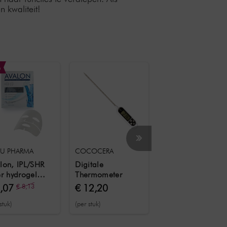
n kwaliteit!
%
-€ 0,92
U PHARMA
COCOCERA
SHR GERMANY
lon, IPL/SHR
Digitale
SHR Duitsland
er hydrogel
Thermometer
Ultrasone gel 20 
ker voor
1 liter
4,07
€ 8,13
€ 12,20
€ 39,66
€ 40,57
ehandeling 1
stuk)
(per stuk)
(1,98 € / L)