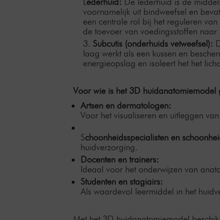
L
ederhuid:
De lederhuid is de middels
voornamelijk uit bindweefsel en bevat
een centrale rol bij het reguleren v
de toevoer van voedingsstoffen naar 
Subcutis (onderhuids vetweefsel):
D
laag werkt als een kussen en bescherm
energieopslag en isoleert het het lic
Voor wie is het 3D huidanatomiemodel 
Artsen en dermatologen:
Voor het visualiseren en uitleggen va
S
choonheidsspecialisten en schoonhei
huidverzorging.
Docenten en trainers:
Ideaal voor het onderwijzen van anat
Studenten en stagiairs:
Als waardevol leermiddel in het huidv
Met het 3D huidanatomiemodel beschik je