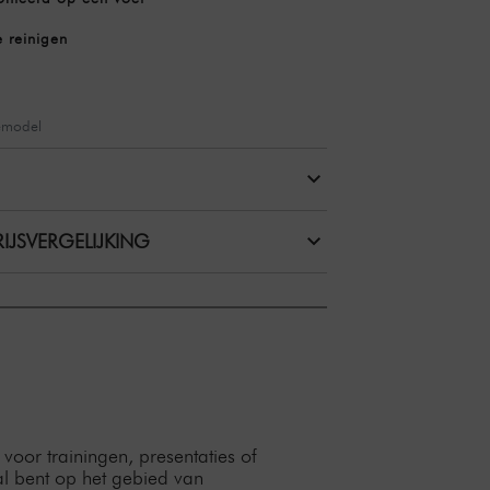
 reinigen
emodel
IJSVERGELIJKING
 voor trainingen, presentaties of
al bent op het gebied van