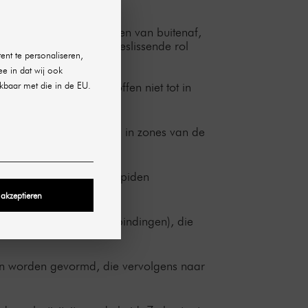
barrière tegen invloeden van buitenaf,
nde onderlagen die een beslissende rol
ent te personaliseren,
ee in dat wij ook
kbaar met die in de EU.
or dat schadelijke stoffen niet tot in
versterkt de bescherming in zones van de
rmen. Hier worden ook lipiden
 akzeptieren
smosomen (kleine celverbindingen), die
llen worden gevormd, die vervolgens naar