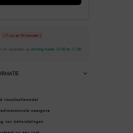
n
( 7 uur en 54 minuten )
n en verzenden op
dinsdag tussen 10.00 en 11.00
RMATIE
d visualisatiemodel
iedimensionale weergave
leg van behandelingen
onteerd op een voet