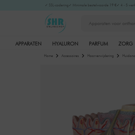
✓ SSL-codering
✓ Minimale bestelwaarde 19 €
✓ 4 - 5 wer
APPARATEN
HYALURON
PARFUM
ZORG
Home
Accessoires
Haarverwijdering
Huidan