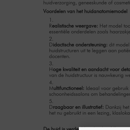
huidverzorging, geneeskunde of cosmetic
Voordelen van het huidanatomiemodel
R
ealistische weergave:
Het model too
essentiële onderdelen zoals haarzakje
D
idactische ondersteuning:
dit model
huidstructuren uit te leggen aan pat
docenten.
H
oge kwaliteit en aandacht voor deta
van de huidstructuur is nauwkeurig 
M
ultifunctioneel:
Ideaal voor gebruik 
schoonheidssalons om behandelingen 
D
raagbaar en illustratief:
Dankzij he
het nu gebruikt in een lezing, klasloka
De huid is verdeeld in drie hoofdlagen: