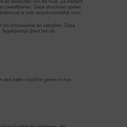
 en elasticiteit van de huid. Ze bestaat
en zweetklieren. Deze structuren spelen
lederhuid is ook verantwoordelijk voor
t los bindweefsel en vetcellen. Deze
gelijkertijd dient het als
 een beter inzicht te geven in hun
haar functies te verdiepen. Als