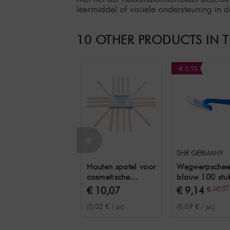
leermiddel of visuele ondersteuning in de
10 OTHER PRODUCTS IN 
-€ 0,93
SHR GERMANY
Houten spatel voor
Wegwerpschee
cosmetische
blauw 100 stu
behandelingen
€ 10,07
€ 9,14
€ 10,07
500 stuks
(0,02 € / pc)
(0,09 € / pc)