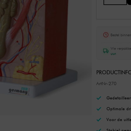
Bestel binne
We verpakke
uur
.
PRODUCTINFO
ArtNr-270
Gedetailleer
Optimale dr
Voor de uit
Stabiel gem