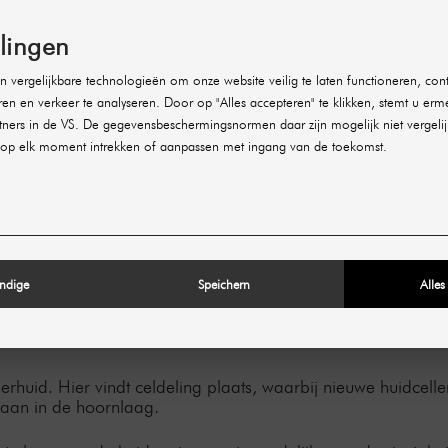
llingen
is de buitenste laag van de huid en vormt de beschermende 
lende stoffen. Ze is relatief dun, maar bestaat uit verschille
 vergelijkbare technologieën om onze website veilig te laten functioneren, cont
me:
ren en verkeer te analyseren. Door op "Alles accepteren" te klikken, stemt u erm
ners in de VS. De gegevensbeschermingsnormen daar zijn mogelijk niet vergelij
de huidcellen die voortdurend worden vernieuwd. Ze zorgt ervo
dringen.
op elk moment intrekken of aanpassen met ingang van de toekomst.
m):
de handpalmen en voetzolen. Ze vormt een extra barrière en 
 aan stress.
ulosum):
ich om te vormen tot hoorncellen, die later de hoornlaag vo
terafstotende eigenschappen geven.
ndige
Speichern
Alles
osum):
t en stevigheid. De cellen zijn met elkaar verbonden door de
perhuid. Hier vindt celdeling plaats, waarbij nieuwe huidce
gaan in de hoornlaag.