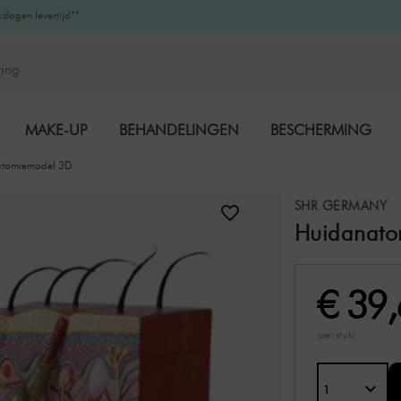
kdagen levertijd**
MAKE-UP
BEHANDELINGEN
BESCHERMING
atomiemodel 3D
K-BEAUTY
MERKEN
SHR GERMANY
Huidanato
€ 39
(per stuk)