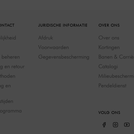
ONTACT
JURIDISCHE INFORMATIE
OVER ONS
ijkheid
Afdruk
Over ons
Voorwaarden
Kortingen
g beheren
Gegevensbescherming
Banen & Carriè
g en retour
Catalogi
thoden
Milieubescherm
ng en
Pendeldienst
tijden
programma
VOLG ONS