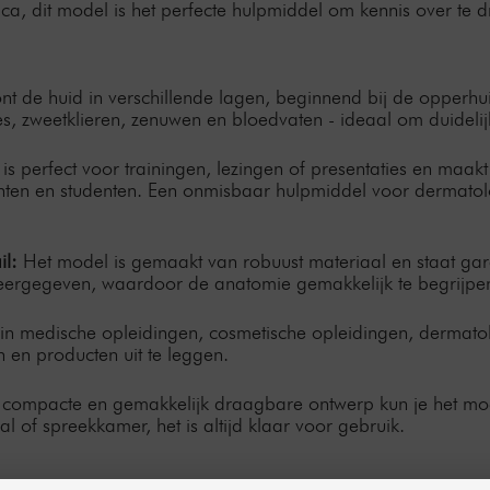
a, dit model is het perfecte hulpmiddel om kennis over te d
nt de huid in verschillende lagen, beginnend bij de opperhui
s, zweetklieren, zenuwen en bloedvaten - ideaal om duidelijk
 is perfect voor trainingen, lezingen of presentaties en maa
iënten en studenten. Een onmisbaar hulpmiddel voor dermato
il:
Het model is gemaakt van robuust materiaal en staat gara
weergegeven, waardoor de anatomie gemakkelijk te begrijpen
in medische opleidingen, cosmetische opleidingen, dermatolo
en producten uit te leggen.
t compacte en gemakkelijk draagbare ontwerp kun je het m
al of spreekkamer, het is altijd klaar voor gebruik.