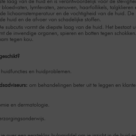
te laag van de huid en is verantwoordelijk voor de stevigheid
 bloedvaten, lymfevaten, zenuwen, haarfollikels, talgklieren 
an de lichaamstemperatuur en de vochtigheid van de huid. De 
de huid en de afvoer van schadelijke stoffen.
e subcutis vormt de diepste laag van de huid. Het bestaat ui
t de inwendige organen, spieren en botten tegen schokken. Te
haam tegen kou.
geschikt?
n huidfuncties en huidproblemen.
dsadviseurs:
om behandelingen beter uit te leggen en klanten
omie en dermatologie.
erzorgingsonderwijs.
 over een eersteklas hulpmiddel om je inzicht in de huid en 