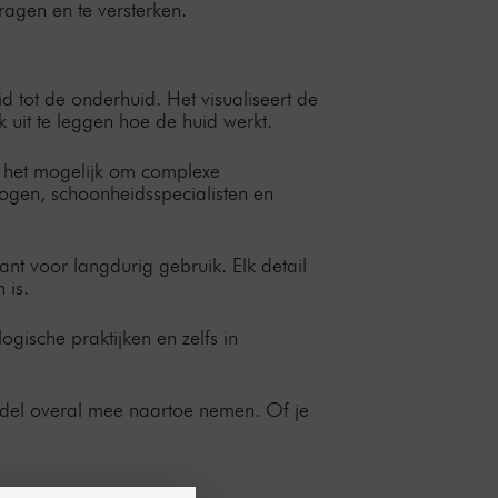
ragen en te versterken.
d tot de onderhuid. Het visualiseert de
 uit te leggen hoe de huid werkt.
kt het mogelijk om complexe
logen, schoonheidsspecialisten en
nt voor langdurig gebruik. Elk detail
 is.
gische praktijken en zelfs in
odel overal mee naartoe nemen. Of je