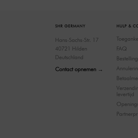
SHR GERMANY
HULP & C
Toegankel
Hans-Sachs-Str. 17
40721 Hilden
FAQ
Deutschland
Bestellin
Annulerin
Contact opnemen →
Betaalme
Verzendi
levertijd
Openings
Partner