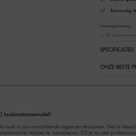
Eenvoudig te
Leveringsomvang:
1x 3D huidanatomi
SPECIFICATIES
ONZE BESTE PR
 3D huidanatomiemodel!
huid in zijn verschillende lagen en structuren. Het is ideaal
natomische relaties te visualiseren. Of je nu een profession