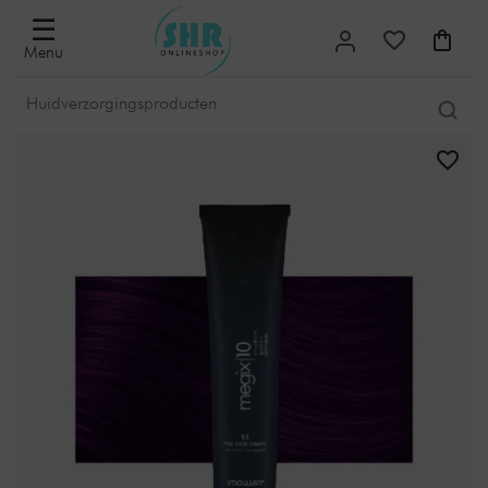
☰
Menu