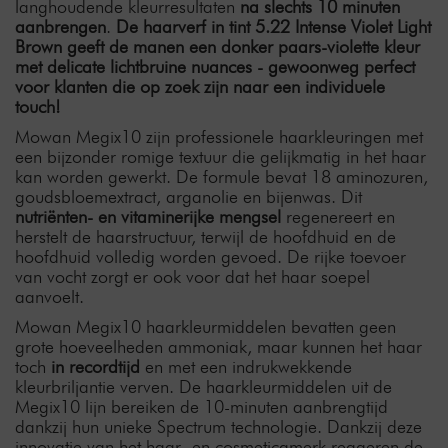
langhoudende kleurresultaten
na slechts 10 minuten
aanbrengen
.
De haarverf in tint 5.22 Intense Violet Light
Brown geeft de manen een donker paars-violette kleur
met delicate lichtbruine nuances - gewoonweg perfect
voor klanten die op zoek zijn naar een individuele
touch!
Mowan Megix10 zijn professionele haarkleuringen met
een bijzonder romige textuur die gelijkmatig in het haar
kan worden gewerkt. De formule bevat 18 aminozuren,
goudsbloemextract, arganolie en bijenwas. Dit
nutriënten- en vitaminerijke mengsel
regenereert en
herstelt de haarstructuur, terwijl de hoofdhuid en de
hoofdhuid volledig worden gevoed. De rijke toevoer
van vocht zorgt er ook voor dat het haar soepel
aanvoelt.
Mowan Megix10 haarkleurmiddelen bevatten geen
grote hoeveelheden ammoniak, maar kunnen het haar
toch
in recordtijd
en met een indrukwekkende
kleurbriljantie verven. De haarkleurmiddelen uit de
Megix10 lijn bereiken de 10-minuten aanbrengtijd
dankzij hun unieke Spectrum technologie. Dankzij deze
innovatie van het haar- en cosmeticamerk reageren de