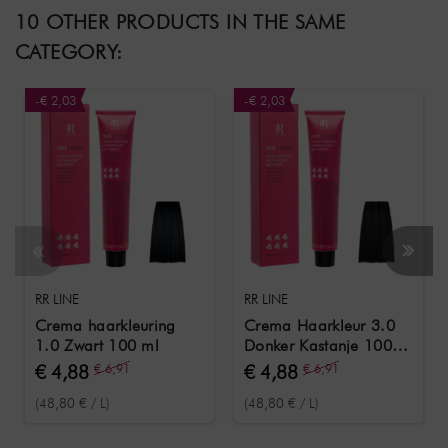
10 OTHER PRODUCTS IN THE SAME
CATEGORY:
-€ 2,03
-€ 2,03
RR LINE
RR LINE
Crema haarkleuring
Crema Haarkleur 3.0
1.0 Zwart 100 ml
Donker Kastanje 100
ml
€ 4,88
€ 6,91
€ 4,88
€ 6,91
(48,80 € / L)
(48,80 € / L)