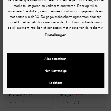
SHR online shop.
website veilig te laten functioneren, content te personaliseren, sociale
media te integreren en verkeer te analyseren. Door op "Alles
accepteren" te klikken, stemt u ermee in dat wij ook gegevens delen
SERIE PRODUCTEN
met partners in de VS. De gegevensbeschermingsnormen daar zijn
mogelijk niet vergelijkbaar met die in de EU. U kunt uw toestemming
-€ 2,03
-€ 2,03
op elk moment intrekken of aanpassen met ingang van de toekomst.
Einstellungen
Alles akzeptieren
Nur Notwendige
MOWAN
MOWAN
Speichern
Megix10 Haarkleur 102
Megix10 Haarkleur
Ultra Licht Blond Iris
4.22 Intens Violet
100 ml
Medium Bruin 100 ml
€ 7,02
€ 9,05
€ 7,02
€ 9,05
(70,20 € / L)
(70,20 € / L)