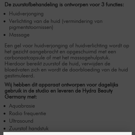
De zuurstofbehandeling is ontworpen voor 3 functies:
Huidverjonging
Verlichting van de huid (vermindering van
pigmentstoornissen)
Massage
Een gel voor huidverjonging of huidverlichting wordt op
het gezicht aangebracht en opgeschuimd met een
carbonaatcapsule of met het massagehulpstuk.
Hierdoor bereikt zuurstof de huid, verwijden de
bloedvaten zich en wordt de doorbloeding van de huid
gestimuleerd.
Wij hebben dit apparaat ontworpen voor dagelijks
gebruik in de studio en leveren de Hydra Beauty
Germany met:
Aquabrasie
Radio frequentie
Ultrasound
Zuurstof handstuk