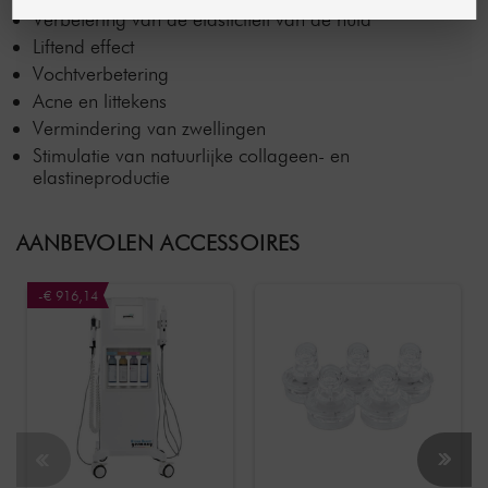
Verbetering van de elasticiteit van de huid
Liftend effect
Vochtverbetering
Acne en littekens
Vermindering van zwellingen
Stimulatie van natuurlijke collageen- en
elastineproductie
AANBEVOLEN ACCESSOIRES
-€ 916,14