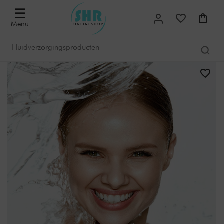
☰
Menu