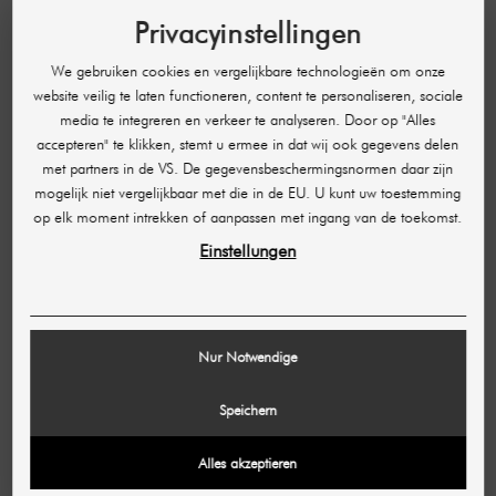
Vier oplossingen of serums
Privacyinstellingen
AHA-oplossing
Salicylzuur
We gebruiken cookies en vergelijkbare technologieën om onze
website veilig te laten functioneren, content te personaliseren, sociale
Uiterst effectieve verzorgingsstoffen
media te integreren en verkeer te analyseren. Door op "Alles
Desinfecterende oplossing
accepteren" te klikken, stemt u ermee in dat wij ook gegevens delen
6 carbonaatcapsules voor huidverjonging, 6 sachets
met partners in de VS. De gegevensbeschermingsnormen daar zijn
gel
mogelijk niet vergelijkbaar met die in de EU. U kunt uw toestemming
6 carbonaatcapsules voor huidbleking, 6 zakjes gel
op elk moment intrekken of aanpassen met ingang van de toekomst.
Massagehulpstuk
Einstellungen
Ultrasound gel
De gecombineerde behandelmethode van het Hydra
Beauty Germany apparaat garandeert de hoogste
behandelresultaten bij regelmatige behandeling dankzij
Nur Notwendige
de nieuwste apparaattechnologie:
Directe effecten met langdurige effecten en een
Speichern
stralende teint
Intensieve reiniging van de huid
Alles akzeptieren
Verlichting van de huid