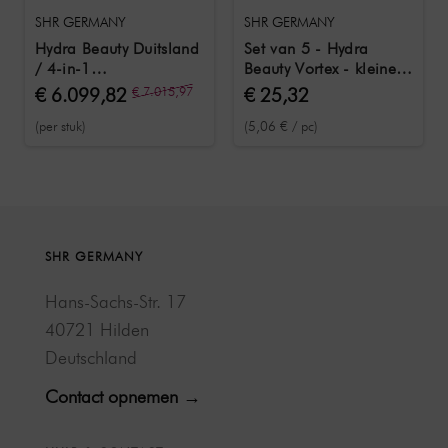
SHR GERMANY
SHR GERMANY
Hydra Beauty Duitsland
Set van 5 - Hydra
/ 4-in-1
Beauty Vortex - kleine
gezichtsapparaat voor
vortex bevestiging
€ 6.099,82
€ 7.015,97
€ 25,32
een stralende huid
(per stuk)
(5,06 € / pc)
SHR GERMANY
Hans-Sachs-Str. 17
40721 Hilden
Deutschland
Contact opnemen →