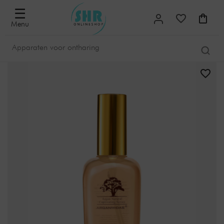
☰
Menu