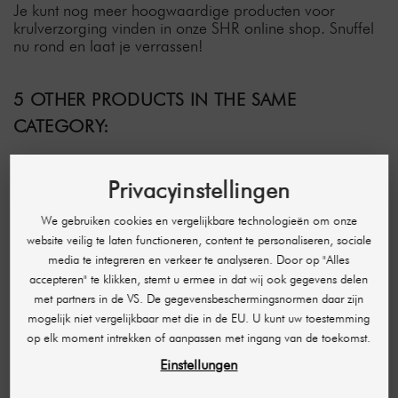
Je kunt nog meer hoogwaardige producten voor
krulverzorging vinden in onze SHR online shop. Snuffel
nu rond en laat je verrassen!
5 OTHER PRODUCTS IN THE SAME
CATEGORY:
-€ 3,05
-€ 8,44
Privacyinstellingen
We gebruiken cookies en vergelijkbare technologieën om onze
website veilig te laten functioneren, content te personaliseren, sociale
media te integreren en verkeer te analyseren. Door op "Alles
accepteren" te klikken, stemt u ermee in dat wij ook gegevens delen
met partners in de VS. De gegevensbeschermingsnormen daar zijn
mogelijk niet vergelijkbaar met die in de EU. U kunt uw toestemming
op elk moment intrekken of aanpassen met ingang van de toekomst.
ARGANMIDAS
RR LINE
Einstellungen
Marokkaanse Arganolie
Real Star Styling Pro
Verse Natuurlijke
Crema Definizione Ricci