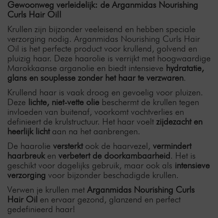
Gewoonweg verleidelijk: de Arganmidas Nourishing
Curls Hair Oil!
Krullen zijn bijzonder veeleisend en hebben speciale
verzorging nodig. Arganmidas Nourishing Curls Hair
Oil is het perfecte product voor krullend, golvend en
pluizig haar. Deze haarolie is verrijkt met hoogwaardige
Marokkaanse arganolie en biedt intensieve
hydratatie,
glans en souplesse
zonder het haar te verzwaren
.
Krullend haar is vaak droog en gevoelig voor pluizen.
Deze
lichte, niet-vette olie
beschermt de krullen tegen
invloeden van buitenaf, voorkomt vochtverlies en
definieert de krulstructuur. Het haar voelt
zijdezacht en
heerlijk licht
aan na het aanbrengen.
De haarolie
versterkt
ook de haarvezel,
vermindert
haarbreuk
en
verbetert de doorkambaarheid
. Het is
geschikt voor dagelijks gebruik, maar ook als
intensieve
verzorging
voor bijzonder beschadigde krullen.
Verwen je krullen met
Arganmidas Nourishing Curls
Hair Oil
en ervaar gezond, glanzend en perfect
gedefinieerd haar!