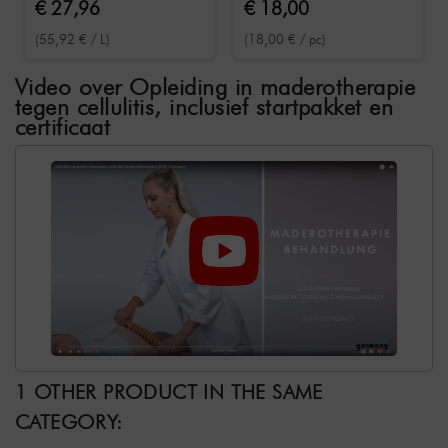
lichaam 500 ml
Gebogen diamantrol
€ 27,96
€ 18,00
13 wielen
(55,92 € / L)
(18,00 € / pc)
Video over Opleiding in maderotherapie
tegen cellulitis, inclusief startpakket en
certificaat
1 OTHER PRODUCT IN THE SAME
CATEGORY: