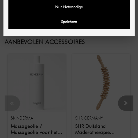
Nur Notwendige
Speichern
AANBEVOLEN ACCESSOIRES
SKINDERMA
SHR GERMANY
Massageolie /
SHR Duitsland
Massageolie voor het
Maderotherapie