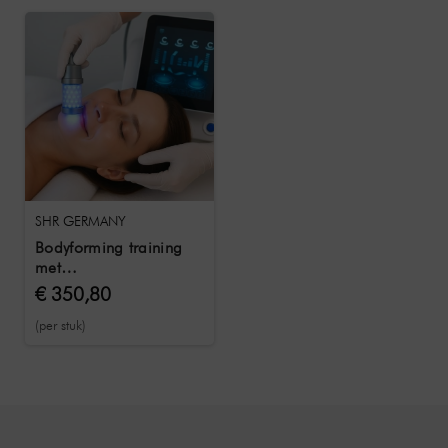
SHR GERMANY
Bodyforming training
met
trainingsdocumenten &
€ 350,80
certificaat
(per stuk)