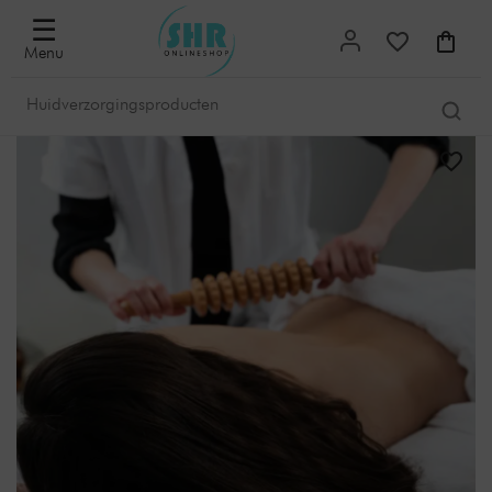
☰
Menu