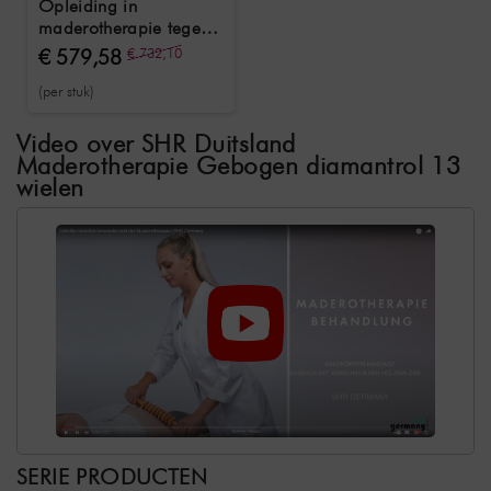
Opleiding in
maderotherapie tegen
cellulitis, inclusief
€ 579,58
€ 732,10
startpakket en
(per stuk)
certificaat
Video over SHR Duitsland
Maderotherapie Gebogen diamantrol 13
wielen
SERIE PRODUCTEN