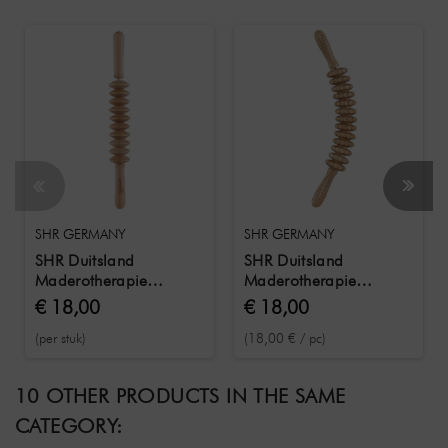
SHR GERMANY
SHR GERMANY
SHR Duitsland
SHR Duitsland
Maderotherapie
Maderotherapie
honingroller 10 wielen
Gebogen diamantrol
€ 18,00
€ 18,00
13 wielen
(per stuk)
(18,00 € / pc)
10 OTHER PRODUCTS IN THE SAME
CATEGORY: