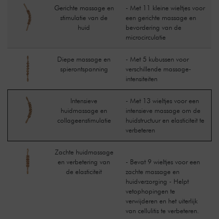
Gerichte massage en
- Met 11 kleine wieltjes voor
stimulatie van de
een gerichte massage en
huid
bevordering van de
microcirculatie
Diepe massage en
- Met 5 kubussen voor
spierontspanning
verschillende massage-
intensiteiten
Intensieve
- Met 13 wieltjes voor een
huidmassage en
intensieve massage om de
collageenstimulatie
huidstructuur en elasticiteit te
verbeteren
Zachte huidmassage
en verbetering van
- Bevat 9 wieltjes voor een
de elasticiteit
zachte massage en
huidverzorging - Helpt
vetophopingen te
verwijderen en het uiterlijk
van cellulitis te verbeteren.