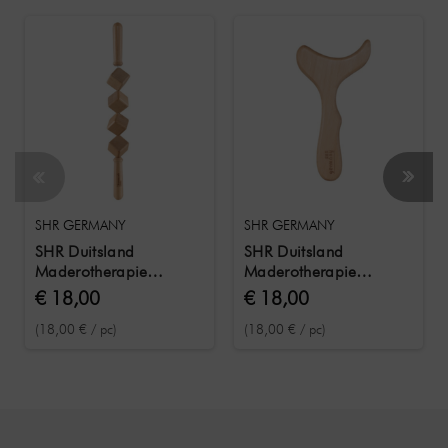
SHR GERMANY
SHR GERMANY
SHR Duitsland
SHR Duitsland
Maderotherapie
Maderotherapie
kubusroller 4 kubussen
houtvormer 1
€ 18,00
€ 18,00
(18,00 € / pc)
(18,00 € / pc)