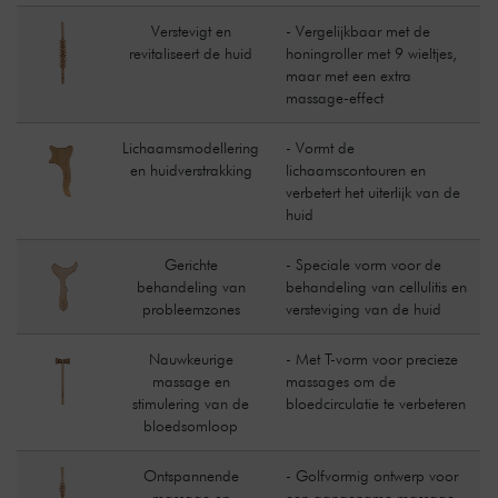
Verstevigt en
- Vergelijkbaar met de
revitaliseert de huid
honingroller met 9 wieltjes,
maar met een extra
massage-effect
Lichaamsmodellering
- Vormt de
en huidverstrakking
lichaamscontouren en
verbetert het uiterlijk van de
huid
Gerichte
- Speciale vorm voor de
behandeling van
behandeling van cellulitis en
probleemzones
versteviging van de huid
Nauwkeurige
- Met T-vorm voor precieze
massage en
massages om de
stimulering van de
bloedcirculatie te verbeteren
bloedsomloop
Ontspannende
- Golfvormig ontwerp voor
massage en
een aangename massage