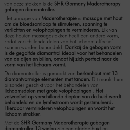
van deze stokken is de
SHR Germany Maderotherapy
gebogen diamantroller.
Het principe van
Maderotherapie
is
massage met hout
om de bloedsomloop te stimuleren, spanning te
verlichten en vetophopingen te verminderen.
Elk van
deze houten massagestokken heeft een andere vorm,
zodat verschillende delen van het lichaam effectief
kunnen worden behandeld.
Dankzij de gebogen vorm
is de gegolfde diamantrol ideaal voor het behandelen
van de dijen en billen, omdat hij zich perfect naar de
vorm van het lichaam vormt.
De diamantroller is gemaakt van
berkenhout met 13
diamantvormige elementen met tanden
. Dit maakt hem
bijzonder geschikt voor het behandelen van
lichaamsdelen met grote vetophopingen
.
Het
vetweefsel op verschillende diepten van de huid wordt
behandeld en de lymfestroom wordt gestimuleerd.
Hierdoor verminderen vetophopingen en wordt het
lichaam strakker.
Met de
SHR Germany Maderotherapie gebogen
diamantroller 13 wielen
zijn een gladde huid en