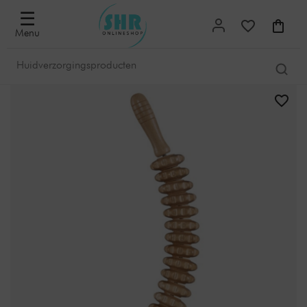
☰
Menu