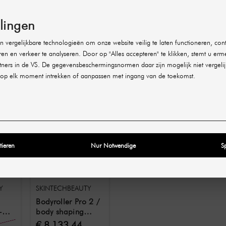
een theoretisch en een praktisch deel. In het theoretische ged
en geschikt zijn voor behandeling, welke behandelintervallen 
n met je door en beantwoordt eventuele vragen.
llingen
n de training wordt een behandeling gedemonstreerd op een mo
 vergelijkbare technologieën om onze website veilig te laten functioneren, cont
 en het instellen van het apparaat tot de daadwerkelijke be
ren en verkeer te analyseren. Door op "Alles accepteren" te klikken, stemt u erm
ners in de VS. De gegevensbeschermingsnormen daar zijn mogelijk niet vergelij
S
op elk moment intrekken of aanpassen met ingang van de toekomst.
tieren
Nur Notwendige
S
Y
SKINTECHBEAUTY
Bodyroller Pro 2 /
-
body shaping
r
apparaat met
€ 8.133,44