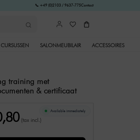
📞 +49 (0)2103 / 9637-775
Contact
CURSUSSEN
SALONMEUBILAIR
ACCESSOIRES
g training met
ocumenten & certificaat
Available immediately
0,80
(tax incl.)