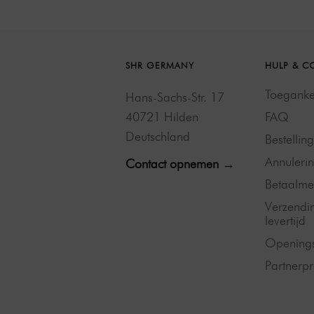
SHR GERMANY
HULP & C
Toegankel
Hans-Sachs-Str. 17
40721 Hilden
FAQ
Deutschland
Bestellin
Annulerin
Contact opnemen →
Betaalme
Verzendi
levertijd
Openings
Partner