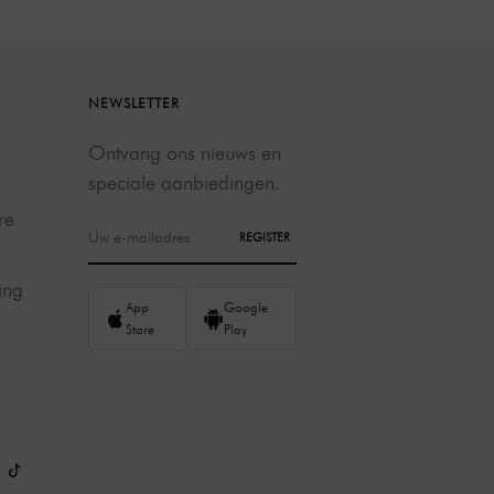
NEWSLETTER
Ontvang ons nieuws en
speciale aanbiedingen.
re
REGISTER
ing
App
Google
Store
Play