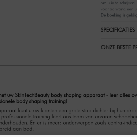
om u in te schrijven
voor aanvang een uit
De boeking is geldi
SPECIFICATIES
ONZE BESTE PR
t uw SkinTechBeauty body shaping apparaat - leer alles over
ionele body shaping training!
paraat kunt u uw klanten een grote stap dichter bij hun dr
e professionele training leert ons team van ervaren schoonhei
nderhouden. En er is meer: onderwerpen zoals contra-indicati
breid aan bod.