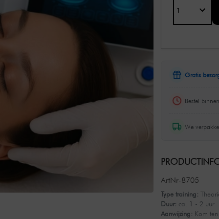
Gratis bezor
Bestel binne
We verpakke
PRODUCTINFO
ArtNr-8705
Type training:
Theorie
Duur:
ca. 1 - 2 uur
Aanwijzing:
Kom ten 