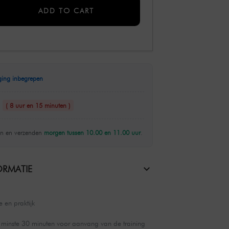
ADD TO CART
ging inbegrepen
n
( 8 uur en 15 minuten )
n en verzenden
morgen tussen 10.00 en 11.00 uur
.
RMATIE
 en praktijk
minste 30 minuten voor aanvang van de training