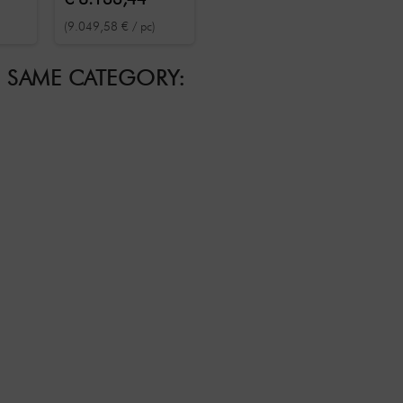
o-
066,39
comprimerende
(9.049,58 € / pc)
body
microtrilling
E SAME CATEGORY: