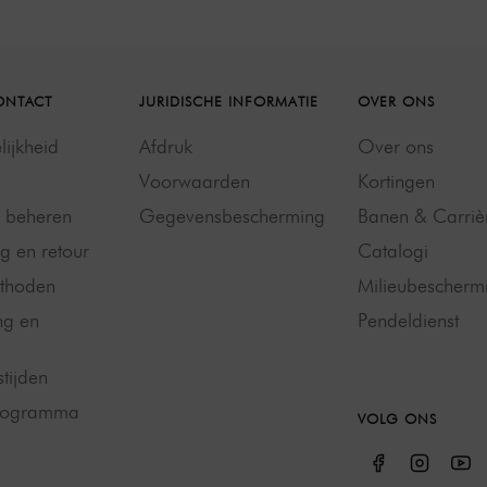
ONTACT
JURIDISCHE INFORMATIE
OVER ONS
ijkheid
Afdruk
Over ons
Voorwaarden
Kortingen
g beheren
Gegevensbescherming
Banen & Carriè
g en retour
Catalogi
thoden
Milieubescherm
ng en
Pendeldienst
tijden
programma
VOLG ONS