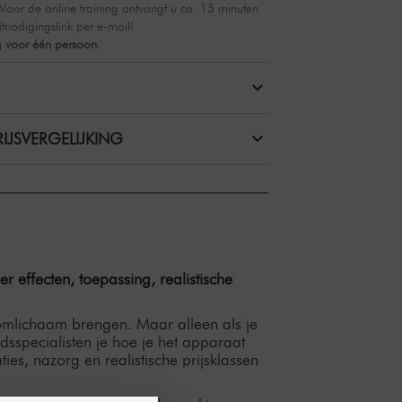
! Voor de online training ontvangt u ca. 15 minuten
nodigingslink per e-mail!
g voor één persoon.
IJSVERGELIJKING
 effecten, toepassing, realistische
oomlichaam brengen. Maar alleen als je
dsspecialisten je hoe je het apparaat
es, nazorg en realistische prijsklassen