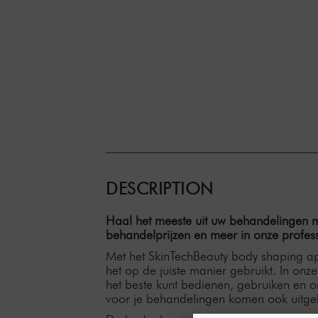
DESCRIPTION
Haal het meeste uit uw behandelingen me
behandelprijzen en meer in onze profess
Met het SkinTechBeauty body shaping ap
het op de juiste manier gebruikt. In onz
het beste kunt bedienen, gebruiken en o
voor je behandelingen komen ook uitge