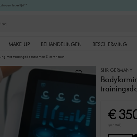
kdagen levertijd**
MAKE-UP
BEHANDELINGEN
BESCHERMING
ing met trainingsdocumenten & certificaat
K-BEAUTY
MERKEN
SHR GERMANY
Bodyformin
trainingsd
€ 35
(per stuk)