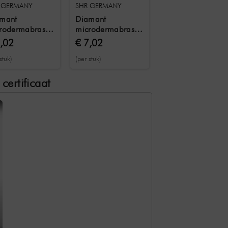
 GERMANY
SHR GERMANY
mant
Diamant
rodermabrasie
microdermabrasie
etstuk B / D180
opzetstuk D240
7,02
€ 7,02
r lichaam
Na peeling
stuk)
(per stuk)
ertificaat