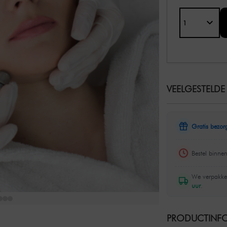
VEELGESTELDE
Gratis bezor
Bestel binne
We verpakke
uur
.
PRODUCTINFO