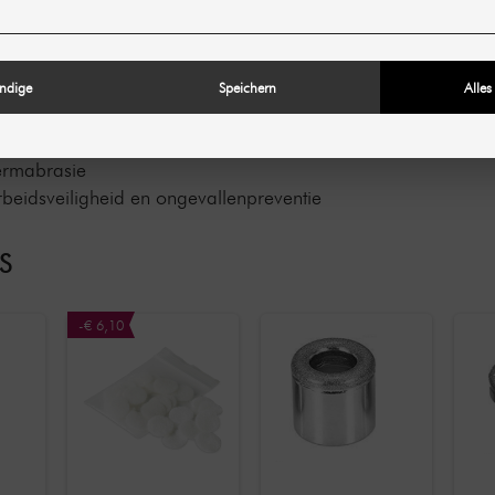
g
ndige
Speichern
Alles
ermabrasie
 arbeidsveiligheid en ongevallenpreventie
S
-€ 6,10