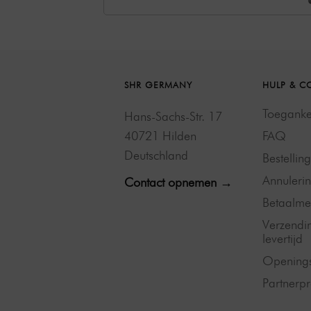
SHR GERMANY
HULP & C
Toegankel
Hans-Sachs-Str. 17
40721 Hilden
FAQ
Deutschland
Bestellin
Annulerin
Contact opnemen →
Betaalme
Verzendi
levertijd
Openings
Partner