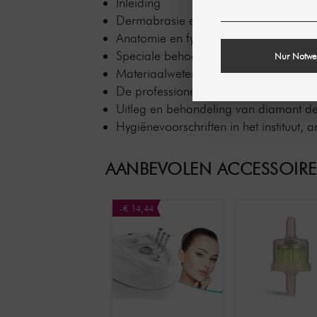
Inleiding
Dermabrasie en het effect op de huid
Anatomie en fysiologie
Speciale behoeften na de behandelin
Nur Notwe
Materiaalwetenschap
De professionele werkplek
Uitleg en behandeling van diamant d
Hygiënevoorschriften in het instituut,
AANBEVOLEN ACCESSOIRE
-€ 14,44