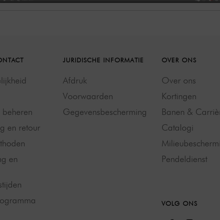
ONTACT
JURIDISCHE INFORMATIE
OVER ONS
ijkheid
Afdruk
Over ons
Voorwaarden
Kortingen
g beheren
Gegevensbescherming
Banen & Carriè
g en retour
Catalogi
thoden
Milieubescherm
ng en
Pendeldienst
tijden
programma
VOLG ONS