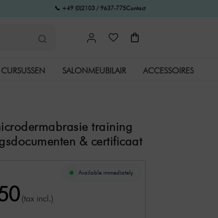
📞 +49 (0)2103 / 9637-775
Contact
CURSUSSEN
SALONMEUBILAIR
ACCESSOIRES
crodermabrasie training
ngsdocumenten & certificaat
Available immediately
,50
(tax incl.)