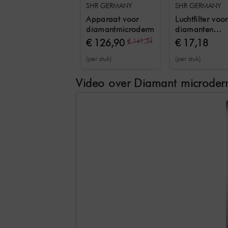
SHR GERMANY
SHR GERMANY
Apparaat voor
Luchtfilter voor
diamantmicrodermabrasie
diamanten
microdermabr
€ 126,90
€ 141,34
€ 17,18
(per stuk)
(per stuk)
Video over Diamant microderm