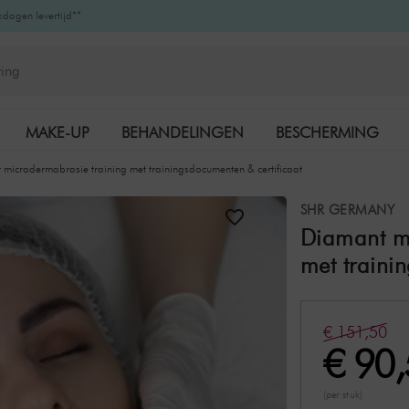
kdagen levertijd**
MAKE-UP
BEHANDELINGEN
BESCHERMING
 microdermabrasie training met trainingsdocumenten & certificaat
K-BEAUTY
MERKEN
SHR GERMANY
Diamant mi
met traini
€ 151,50
€ 90
(per stuk)