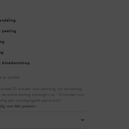
andeling
 peeling
ing
ng
e bloedsomloop
 en praktijk
minste 30 minuten voor aanvang van de training
or de online training ontvangt u ca. 15 minuten voor
ing een uitnodigingslink per e-mail!
ldig voor één persoon.