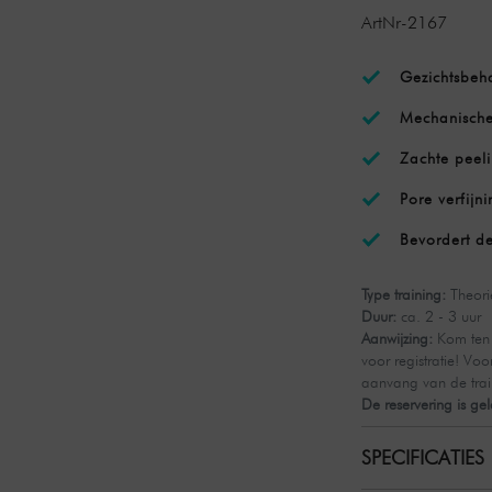
ArtNr-2167
Gezichtsbeh
Mechanische
Zachte peel
Pore verfijni
Bevordert d
Type training:
Theorie
Duur:
ca. 2 - 3 uur
Aanwijzing:
Kom ten 
voor registratie! Vo
aanvang van de train
De reservering is ge
SPECIFICATIES