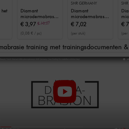
SHR GERMANY
SHR
 het
Diamant
Diamant
Dia
microdermabrasie
microdermabrasie
mic
asieapparaat
katoen filter 50
opzetstuk C /
opz
€ 3,97
€ 10,07
€ 7,02
€ 
stuks
D180 voor
voo
(0,08 € / pc)
(per stuk)
(per 
lichaam
abrasie training met trainingsdocumenten & c