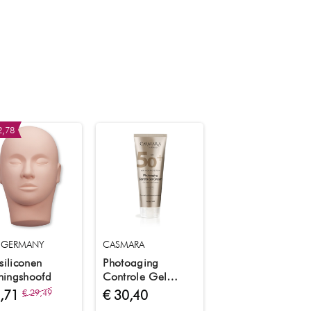
2,78
 GERMANY
CASMARA
siliconen
Photoaging
iningshoofd
Controle Gel
Crème 50 ml
6,71
€ 29,49
€ 30,40