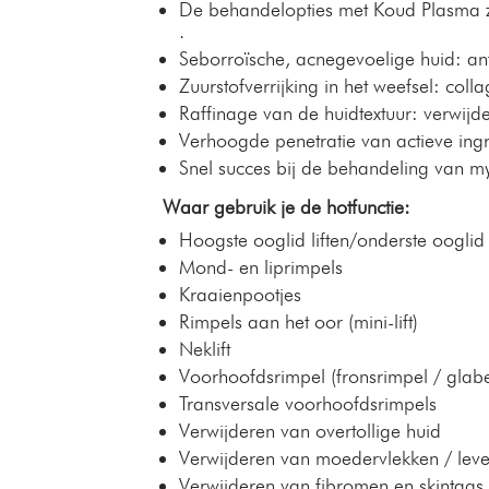
De behandelopties met Koud Plasma zi
.
Seborroïsche, acnegevoelige huid: ant
Zuurstofverrijking in het weefsel: coll
Raffinage van de huidtextuur: verwijde
Verhoogde penetratie van actieve ing
Snel succes bij de behandeling van 
Waar gebruik je de hotfunctie:
Hoogste ooglid liften/onderste oogli
Mond- en liprimpels
Kraaienpootjes
Rimpels aan het oor (mini-lift)
Neklift
Voorhoofdsrimpel (fronsrimpel / glabe
Transversale voorhoofdsrimpels
Verwijderen van overtollige huid
Verwijderen van moedervlekken / leve
Verwijderen van fibromen en skintags 