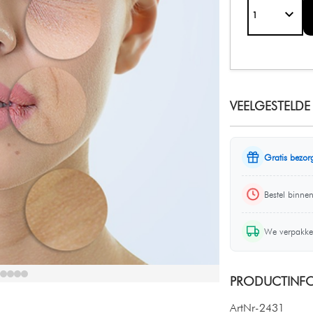
VEELGESTELDE
Gratis bezor
Bestel binne
We verpakke
PRODUCTINFO
ArtNr-2431