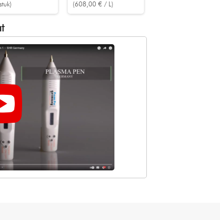
stuk)
(608,00 € / L)
t