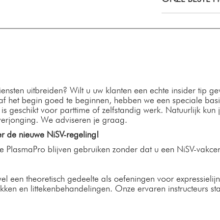
sten uitbreiden? Wilt u uw klanten een echte insider tip gev
af het begin goed te beginnen, hebben we een speciale basi
s geschikt voor parttime of zelfstandig werk. Natuurlijk kun j
verjonging. We adviseren je graag.
r de nieuwe NiSV-regeling!
e PlasmaPro blijven gebruiken zonder dat u een NiSV-vakcert
l een theoretisch gedeelte als oefeningen voor expressielijnt
ekken en littekenbehandelingen. Onze ervaren instructeurs 