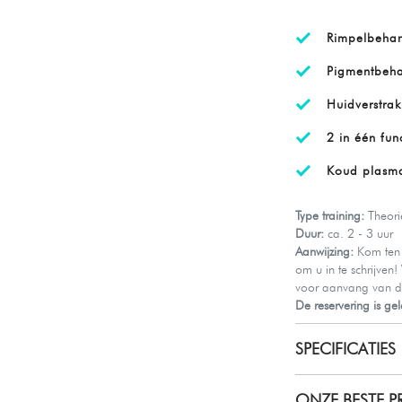
Rimpelbehan
Pigmentbeha
Huidverstrak
2 in één fun
Koud plasma
Type training:
Theorie
Duur:
ca. 2 - 3 uur
Aanwijzing:
Kom ten 
om u in te schrijven
voor aanvang van de 
De reservering is ge
SPECIFICATIES
ONZE BESTE PR