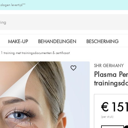
kdagen levertijd**
MAKE-UP
BEHANDELINGEN
BESCHERMING
 1 training met trainingsdocumenten & certificaat
K-BEAUTY
MERKEN
SHR GERMANY
Plasma Pen
trainingsd
€ 15
(per stuk)