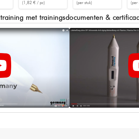
(1,82 € / pc)
(per stuk)
(per 
training met trainingsdocumenten & certificaa