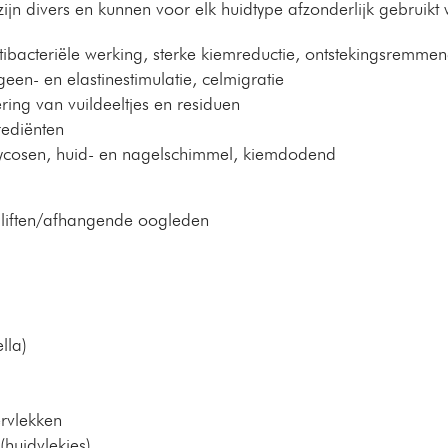
jn divers en kunnen voor elk huidtype afzonderlijk gebruikt
ibacteriële werking, sterke kiemreductie, ontstekingsremme
ageen- en elastinestimulatie, celmigratie
ring van vuildeeltjes en residuen
rediënten
mycosen, huid- en nagelschimmel, kiemdodend
d liften/afhangende oogleden
lla)
rvlekken
(huidvlekjes)