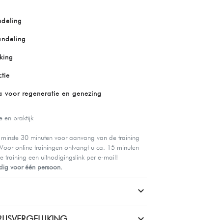
deling
ndeling
king
ctie
 voor regeneratie en genezing
 en praktijk
minste 30 minuten voor aanvang van de training
! Voor online trainingen ontvangt u ca. 15 minuten
training een uitnodigingslink per e-mail!
ldig voor één persoon.
IJSVERGELIJKING