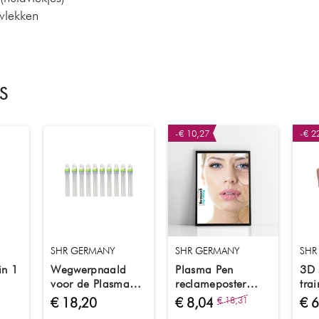
vlekken
S
-€ 10,27
-€ 2
SHR GERMANY
SHR GERMANY
SHR
in 1
Wegwerpnaald
Plasma Pen
3D 
voor de Plasma
reclameposter
tra
Pen 2-in-1
motief A / 60 cm x
€ 18,20
€ 8,04
€ 18,31
€ 
Germany, 9 stuks
80 cm