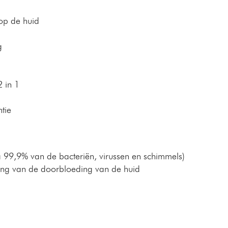
op de huid
g
2 in 1
tie
a 99,9% van de bacteriën, virussen en schimmels)
ing van de doorbloeding van de huid