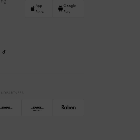
ing
App
Google
Store
Play
ENDPARTNERS
Raben
EXPRESS