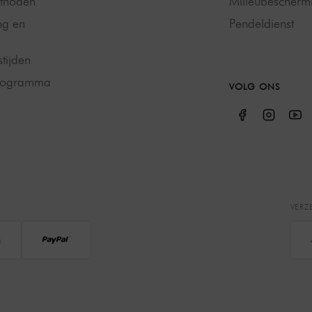
thoden
Milieubescherm
ng en
Pendeldienst
tijden
programma
VOLG ONS
VERZ