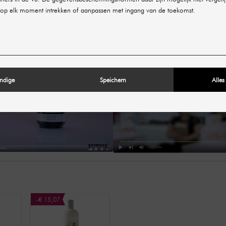
er / Borstelreiniger 100 ml
op elk moment intrekken of aanpassen met ingang van de toekomst.
ndige
Speichern
Alles
-€ 15,07