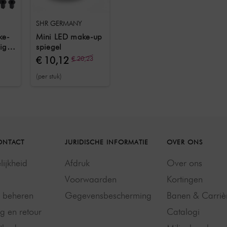
SHR GERMANY
ke-
Mini LED make-up
iger
spiegel
€ 10,12
€ 20,23
(per stuk)
 13
ONTACT
JURIDISCHE INFORMATIE
OVER ONS
ijkheid
Afdruk
Over ons
Voorwaarden
Kortingen
g beheren
Gegevensbescherming
Banen & Carriè
g en retour
Catalogi