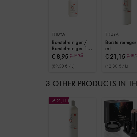
THUYA
THUYA
Borstelreiniger /
Borstelreinige
Borstelreiniger 100
ml
ml
€ 8,95
€ 17,86
€ 21,15
€ 42,
(89,50 € / L)
(42,30 € / L)
3 OTHER PRODUCTS IN T
-€ 21,11