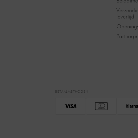
Betaalme
Verzendi
levertijd
Openings
Partner
BETAALMETHODEN