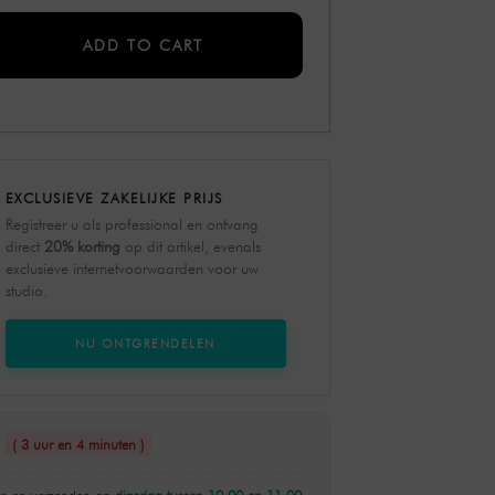
ADD TO CART
EXCLUSIEVE ZAKELIJKE PRIJS
Registreer u als professional en ontvang
direct
20% korting
op dit artikel, evenals
exclusieve internetvoorwaarden voor uw
studio.
NU ONTGRENDELEN
n
( 3 uur en 4 minuten )