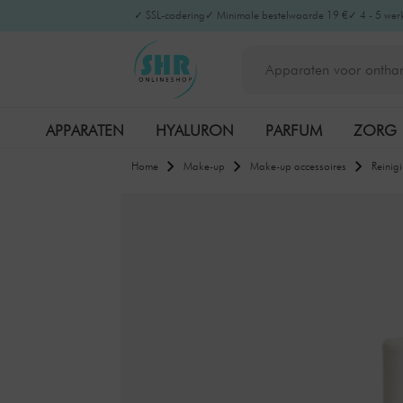
✓ SSL-codering
✓ Minimale bestelwaarde 19 €
✓ 4 - 5 wer
APPARATEN
HYALURON
PARFUM
ZORG
Home
Make-up
Make-up accessoires
Reinig