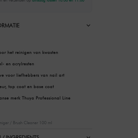
n en verzenden op
dinsdag tussen 10.00 en 11.00
RMATIE
or het reinigen van kwasten
el- en acrylresten
e voor liefhebbers van nail art
leur, top coat en base coat
anse merk Thuya Professional Line
niger / Brush Cleaner 100 ml
 / INGREDIENTS