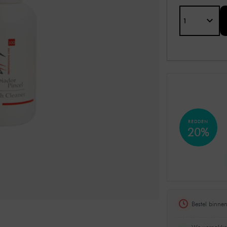
REDDEN
20%
Bestel binne