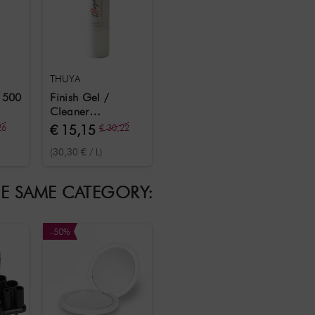
THUYA
r 500
Finish Gel /
Cleaner
ontvettingsoplossing
26
€ 15,15
€ 30,22
500 ml
(30,30 € / L)
HE SAME CATEGORY:
-50%