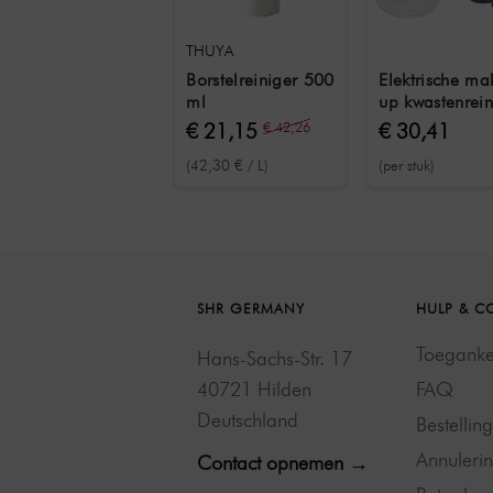
THUYA
Borstelreiniger 500
Elektrische ma
ml
up kwastenrein
voor 8
€ 21,15
€ 42,26
€ 30,41
verschillende
(42,30 € / L)
(per stuk)
maten kwasten
stuks
SHR GERMANY
HULP & C
Toegankel
Hans-Sachs-Str. 17
40721 Hilden
FAQ
Deutschland
Bestellin
Annulerin
Contact opnemen →