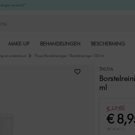
kdagen levertijd**
MAKE-UP
BEHANDELINGEN
BESCHERMING
ing en onderhoud
Thuya Borstelreiniger / Borstelreiniger 100 ml
K-BEAUTY
MERKEN
THUYA
Borstelrein
ml
€ 17,86
€ 8,9
(89,50 € / L)