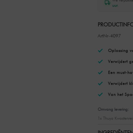
We verpakke
uur
.
PRODUCTINFO
ArtNr-4097
Oplossing vo
Verwijdert g
Een must-hav
Verwijdert k
Van het Spa
Omvang levering:
1x Thuya Kwastenrei
INGREDIËNTEN