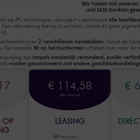
d op IPL-technologie, verwijdert u permanent
alle haarkleu
r. Een uitzondering hierop is wit haar, omdat dit geen pigm
I-V).
at beschikt over
2 verschillende handstukken
. Naast de klas
n. Een simpele
tik op het touchscreen
schakelt over naar de m
erjonging zijn
rimpels aanzienlijk verminderd, poriën verfij
aard
worden gecombineerd met andere gezichtsbehandeling
17
€ 114,58
€ 
per maand
 OP
LEASING
DIRE
ING
48
Maanden