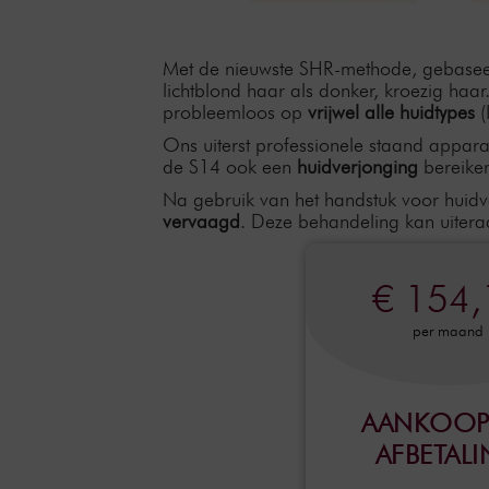
Met de nieuwste SHR-methode, gebaseer
lichtblond haar als donker, kroezig haa
probleemloos op
vrijwel alle huidtypes
(
Ons uiterst professionele staand appara
de S14 ook een
huidverjonging
bereike
Na gebruik van het handstuk voor huidv
vervaagd
. Deze behandeling kan uiter
€ 154,
per maand
AANKOOP
AFBETAL