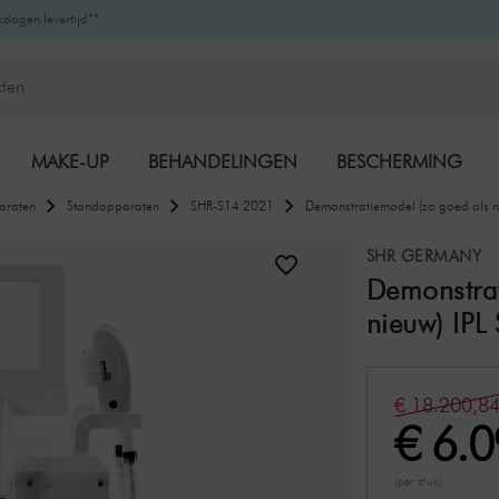
kdagen levertijd**
MAKE-UP
BEHANDELINGEN
BESCHERMING
araten
Standapparaten
SHR-S14 2021
Demonstratiemodel (zo goed als n
K-BEAUTY
MERKEN
SHR GERMANY
Demonstrat
nieuw) IPL
€ 18.200,8
€ 6.
(per stuk)