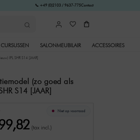
📞 +49 (0)2103 / 9637-775
Contact
CURSUSSEN
SALONMEUBILAIR
ACCESSOIRES
ieuw) IPL SHR S14 [JAAR]
iemodel (zo goed als
 SHR S14 [JAAR]
Niet op voorraad
4
099,82
(tax incl.)