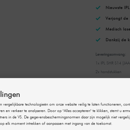
Nieuwste IP
Verjongt de 
Medisch las
Dankzij de k
Leveringsomvang:
1x IPL SHR S14 [JAA
2x handstukken
1x starterspakket
llingen
SPECIFICATIES
 vergelijkbare technologieën om onze website veilig te laten functioneren, cont
DE STARTERSSE
ren en verkeer te analyseren. Door op "Alles accepteren" te klikken, stemt u erm
ners in de VS. De gegevensbeschermingsnormen daar zijn mogelijk niet vergelij
op elk moment intrekken of aanpassen met ingang van de toekomst.