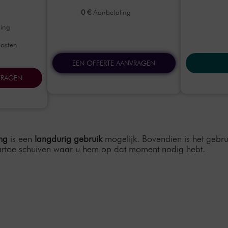
0 €
Aanbetaling
ing
kosten
EEN OFFERTE AANVRAGEN
VRAGEN
ing
is een
langdurig gebruik
mogelijk. Bovendien is het gebr
artoe schuiven waar u hem op dat moment nodig hebt.