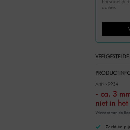
Persoonlijk 
advies
VEELGESTELDE
PRODUCTINFO
ArtNr-9934
- ca. 3 mm
niet in het
Winnaar van de Be
Zacht en pij