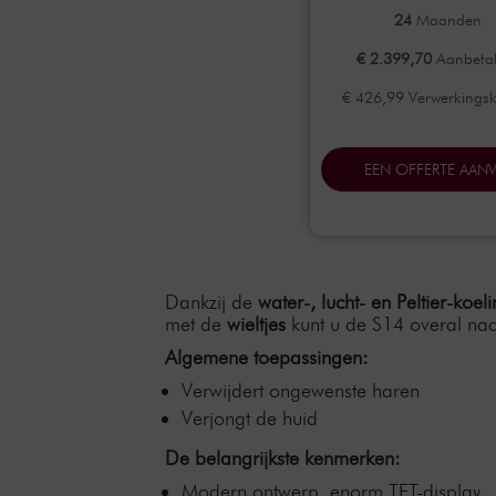
24
Maanden
€ 2.399,70
Aanbetal
€ 426,99 Verwerkings
EEN OFFERTE AAN
Dankzij de
water-, lucht- en Peltier-koel
met de
wieltjes
kunt u de S14 overal na
Algemene toepassingen:
Verwijdert ongewenste haren
Verjongt de huid
De belangrijkste kenmerken:
Modern ontwerp, enorm TFT-display