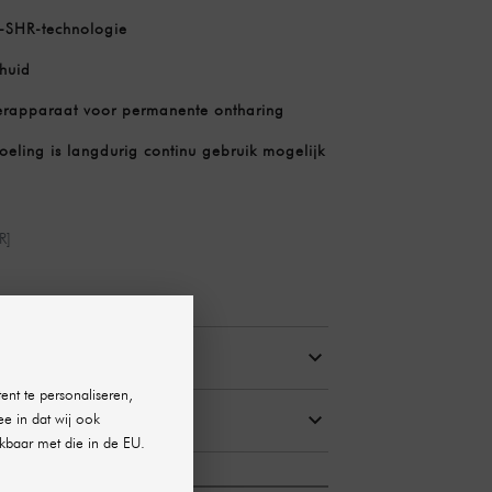
L-SHR-technologie
huid
erapparaat voor permanente ontharing
oeling is langdurig continu gebruik mogelijk
R]
ent te personaliseren,
T BEVAT
ee in dat wij ook
kbaar met die in de EU.