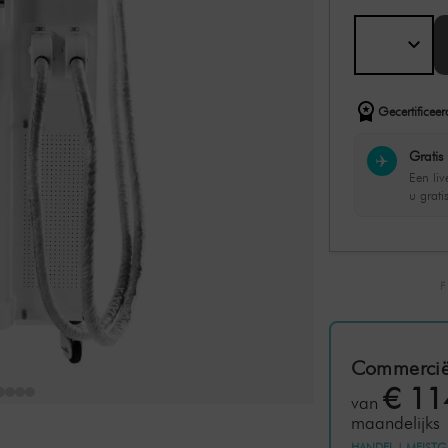
Gecertificeer
Gratis 
✈️
Een li
u grati
Commercië
€ 11
van
maandelijks
HANDEL
|
MEISTG