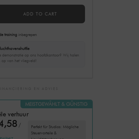
ADD TO CART
de training
inbegrepen
luchthavenshuttle
ve demonstratie op ons hoofdkantoor? Wij halen
s op van het vliegveld!
FINANCIERING EN ADVIES
MEISTGEWÄHLT & GÜNSTIG
le verhuur
4,58
/
Perfekt für Studios: Mögliche
Steuervorteile &
EWÄHLT