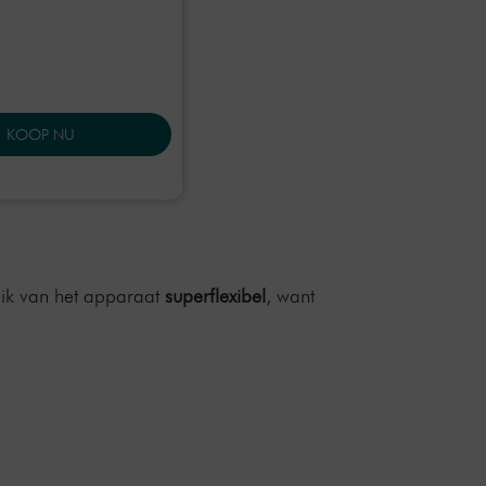
KOOP NU
uik van het apparaat
superflexibel
, want