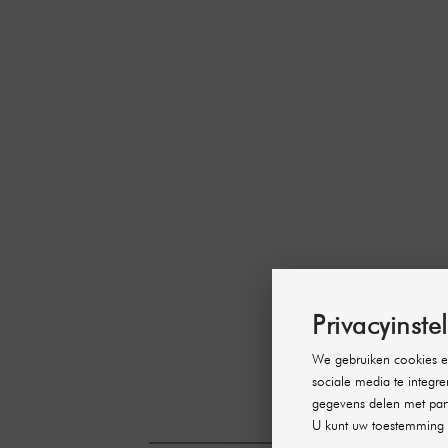
Privacyinste
We gebruiken cookies en
sociale media te integre
gegevens delen met part
U kunt uw toestemming 