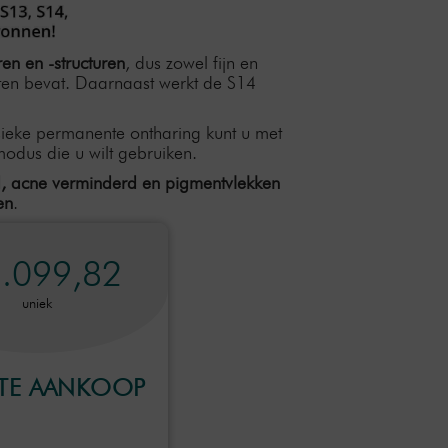
ren en -structuren
, dus zowel fijn en
enten bevat. Daarnaast werkt de S14
sieke permanente ontharing kunt u met
odus die u wilt gebruiken.
nd, acne verminderd en pigmentvlekken
en
.
6.099,82
uniek
CTE AANKOOP