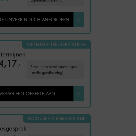
Liquiditätsschonung
NG UNVERBINDLICH ANFORDERN
>
OPTIMALE TERUGBETALING
 termijnen
4,17
/
Betaalbare termijnbetalingen
(snelle goedkeuring)
VRAAG EEN OFFERTE AAN
>
EXCLUSIEF & PERSOONLIJK
iesgesprek