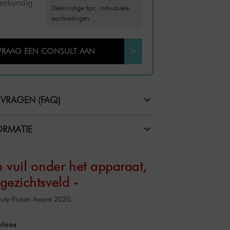
deskundig
Deskundige tips, individuele
aanbiedingen
VRAAG EEN CONSULT AAN
>
 VRAGEN (FAQ)
RMATIE
 vuil onder het apparaat,
 gezichtsveld -
auty-Forum Award 2020.
nloos