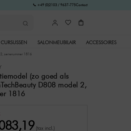
📞 +49 (0)2103 / 9637-775
Contact
CURSUSSEN
SALONMEUBILAIR
ACCESSOIRES
 2, serienummer 1816
Y
iemodel (zo goed als
nTechBeauty D808 model 2,
er 1816
0
.083,19
(tax incl.)