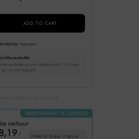
ADD TO CART
de training
inbegrepen
luchthavenshuttle
ve demonstratie op ons hoofdkantoor? Wij halen
s op van het vliegveld!
FINANCIERING EN ADVIES
MEISTGEWÄHLT & GÜNSTIG
le verhuur
8,19
/
Perfekt für Studios: Mögliche