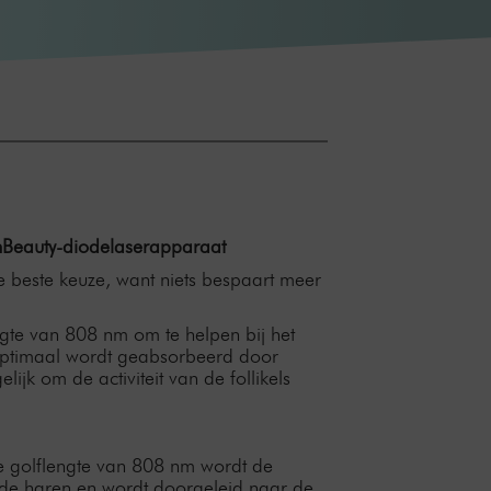
chBeauty-diodelaserapparaat
 beste keuze, want niets bespaart meer
te van 808 nm om te helpen bij het
e optimaal wordt geabsorbeerd door
ijk om de activiteit van de follikels
e golflengte van 808 nm wordt de
 de haren en wordt doorgeleid naar de