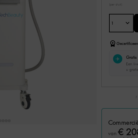
(per stuk)
Gecertificeer
Gratis 
✈️
Een li
u grati
Commercië
€ 20
van