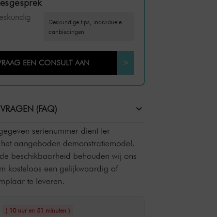
iesgesprek
deskundig
Deskundige tips, individuele
aanbiedingen
VRAAG EEN CONSULT AAN
>
 VRAGEN (FAQ)
pgegeven serienummer dient ter
an het aangeboden demonstratiemodel.
 de beschikbaarheid behouden wij ons
om kosteloos een gelijkwaardig of
plaar te leveren.
n
( 10 uur en 51 minuten )