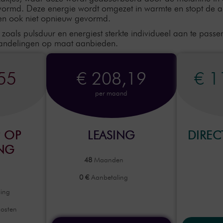
md. Deze energie wordt omgezet in warmte en stopt de activit
rden ook niet opnieuw gevormd.
zoals pulsduur en energiest sterkte individueel aan te pass
ehandelingen op maat aanbieden.
55
€ 208,19
€ 1
per maand
 OP
LEASING
DIRE
ING
48
Maanden
0 €
Aanbetaling
ing
kosten