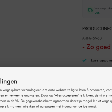
We verpakke
uur
.
PRODUCTINFO
ArtNr-5963
- Zo goed 
Laserappara
Voor effecti
Geschikt voo
llingen
Fitzpatrick)
 vergelijkbare technologieën om onze website veilig te laten functioneren, cont
Geïntegreerd
ren en verkeer te analyseren. Door op "Alles accepteren" te klikken, stemt u erm
aangename, 
ners in de VS. De gegevensbeschermingsnormen daar zijn mogelijk niet vergelij
op elk moment intrekken of aanpassen met ingang van de toekomst.
Nauwkeurige
groot touchs