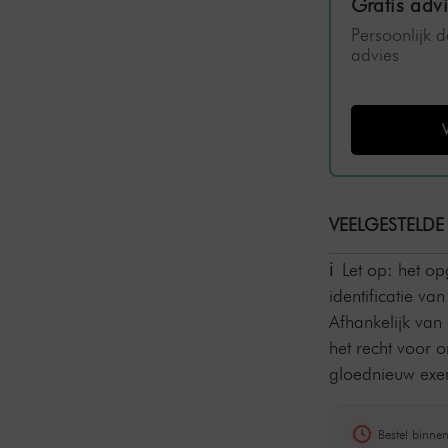
Gratis adv
Persoonlijk 
advies
VEELGESTELDE
Let op: het o
identificatie v
Afhankelijk van
het recht voor 
gloednieuw exem
Bestel binne