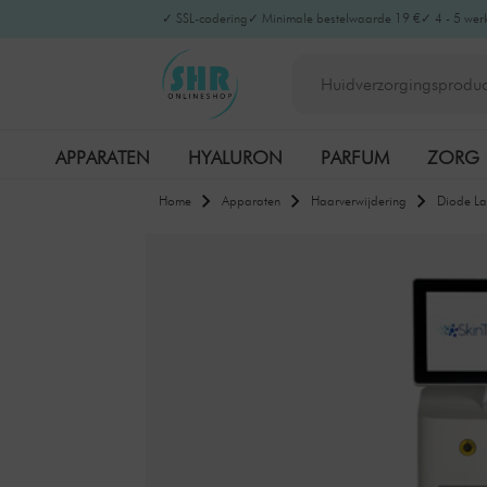
✓ SSL-codering
✓ Minimale bestelwaarde 19 €
✓ 4 - 5 wer
APPARATEN
HYALURON
PARFUM
ZORG
Home
Apparaten
Haarverwijdering
Diode La