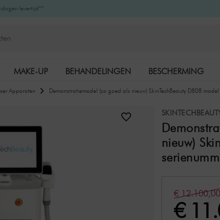
kdagen levertijd**
MAKE-UP
BEHANDELINGEN
BESCHERMING
ser Apparaten
Demonstratiemodel (zo goed als nieuw) SkinTechBeauty D808 model
K-BEAUTY
MERKEN
SKINTECHBEAUT
Demonstrat
nieuw) Ski
serienumm
€ 12.100,0
€ 11