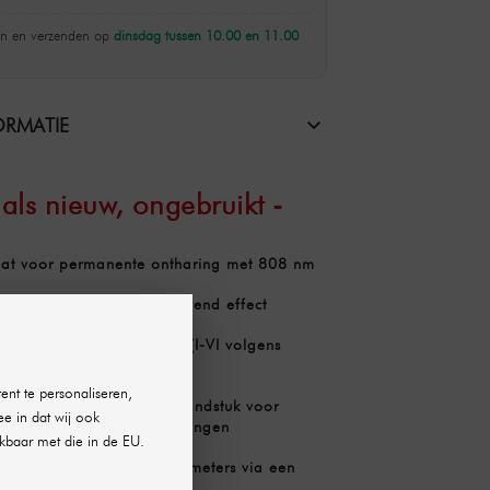
n en verzenden op
dinsdag tussen 10.00 en 11.00
RMATIE
als nieuw, ongebruikt -
at voor permanente ontharing met 808 nm
eve resultaten met een blijvend effect
r alle haar- en huidtypes (I-VI volgens
ent te personaliseren,
e contactkoeling in het handstuk voor
ee in dat wij ook
vrijwel pijnloze behandelingen
kbaar met die in de EU.
 aanpassing van de parameters via een
creen