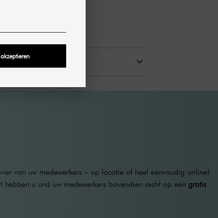
iodelaserapparaat
 akzeptieren
ier van uw medewerkers – op locatie of heel eenvoudig online!
aat hebben u und uw medewerkers bovendien recht op een
gratis