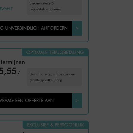
Steuervorteile &
EWÄHLT
Liquiditätsschonung
NG UNVERBINDLICH ANFORDERN
>
OPTIMALE TERUGBETALING
 termijnen
5,55
/
Betaalbare termijnbetalingen
(snelle goedkeuring)
VRAAG EEN OFFERTE AAN
>
EXCLUSIEF & PERSOONLIJK