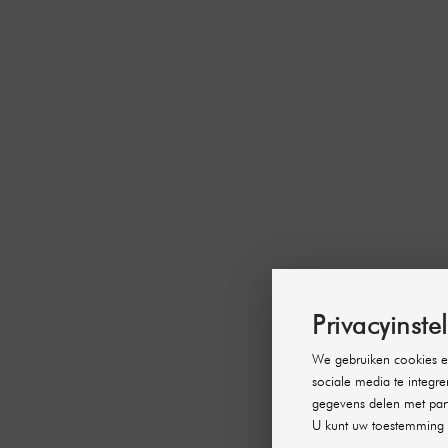
Privacyinste
We gebruiken cookies en
sociale media te integre
gegevens delen met part
U kunt uw toestemming 