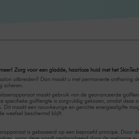
 meer! Zorg voor een gladde, haarloze huid met het SkinTe
salon uitbreiden? Dan maakt u met permanente ontharing de
ig scheren.
laserapparaat maakt gebruik van de geavanceerde golfleng
eze specifieke golflengte is zorgvuldig gekozen, omdat dez
s. Dit maakt een nauwkeurige en gerichte energieafgifte mogel
nde weefsel beschermd blijft.
erapparaat is gebaseerd op een beproefd principe. Door d
zakjes, waar deze wordt geabsorbeerd door de melanine in