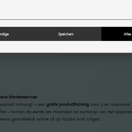
Leveringsomvang:
1x SkinTechBeauty-d
ndige
Speichern
Alles
SPECIFICATIES
eve klantenservice:
pparaat ontvangt u een
gratis producttraining
voor u en maximaal v
alles – binnen de eerste zes maanden na aankoop van het appar
neens gemakkelijk online of op locatie kunt volgen.