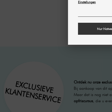
Einstellungen
Nur Notwe
Ontdek nu onze exclusi
EXCLUSIEVE
Bij aankoop van dit a
KLANTENSERVICE
Maar dat is nog niet 
opfriscursus
, die u eve