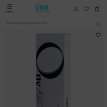
☰
Menu