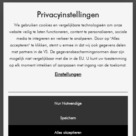
Privacyinstellingen
Kwaliteit in deskundige handen: onze
hyaluronzuurfillers zijn precisieproducten voor de
We gebruiken cookies en vergelijkbare technologieën om onze
hoogste esthetische eisen. Om een ​​veilig en
website veilig te laten functioneren, content te personaliseren, sociale
eersteklas resultaat te garanderen, is de
media te integreren en verkeer te analyseren. Door op "Alles
toepassing ervan voorbehouden aan medische
accepteren" te klikken, stemt u ermee in dat wij ook gegevens delen
professionals (artsen en natuurgeneeskundigen).
met partners in de VS. De gegevensbeschermingsnormen daar zijn
Vertrouw op professionele expertise voor uw
schoonheid.
mogelijk niet vergelijkbaar met die in de EU. U kunt uw toestemming
op elk moment intrekken of aanpassen met ingang van de toekomst.
Einstellungen
SERIE PRODUCTEN
Nur Notwendige
Speichern
Alles akzeptieren