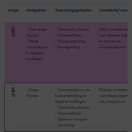
image
doelgebied
Toepassingsgebieden
consistentie/viscosite
- Zeer diepe
- Nasobiale plooien
Dikke consistentie
rimpels
- Marionetlijnen
voor diepere lagen
- Sterke
- Wangvergroting
en maximale
volumebouw
- Kinvergroting
volumeopbouw
in diepere
huidlagen
- Diepe
- Volumeopbouw en
Dikkere consistentie
rimpels
huidverstrakking in
voor diepe lagen e
diepere huidlagen
volumeopbouw
- Nasobiale plooien
- Marionetlijnen
- Opbouw wangen
- Lipvolume