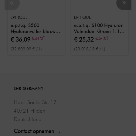
EPITIQUE
EPITIQUE
e.p.t.q. S500
e.p.t.q. S100 Hyaluron
Hyaluronvuller blauw
Vulmiddel Groen 1.1
1,1 ml
ml
€ 36,09
€ 61,01
€ 25,32
€ 61,01
(32.809,09 € / L)
(23.018,18 € / L)
SHR GERMANY
Hans-Sachs-Str. 17
40721 Hilden
Deutschland
Contact opnemen →