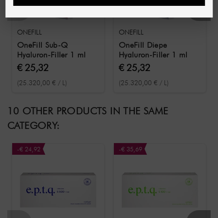
ONEFILL
ONEFILL
OneFill Sub-Q
OneFill Diepe
Hyaluron-Filler 1 ml
Hyaluron-Filler 1 ml
€ 25,32
€ 25,32
(25.320,00 € / L)
(25.320,00 € / L)
10 OTHER PRODUCTS IN THE SAME
CATEGORY:
-€ 24,92
-€ 35,69