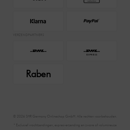
VERZENDPARTNERS
EXPRESS
Raben
© 2026 SHR Germany Onlineshop GmbH. Alle rechten voorbehouden.
* Exclusief vrachtzendingen, expresverzending en zware of volumineuze