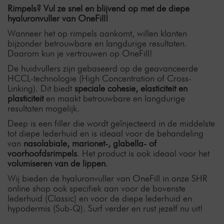
Rimpels? Vul ze snel en blijvend op met de diepe
hyaluronvuller van OneFill!
Wanneer het op rimpels aankomt, willen klanten
bijzonder betrouwbare en langdurige resultaten.
Daarom kun je vertrouwen op OneFill!
De huidvullers zijn gebaseerd op de geavanceerde
HCCL-technologie (High Concentration of Cross-
Linking). Dit biedt
speciale cohesie, elasticiteit en
plasticiteit
en maakt betrouwbare en langdurige
resultaten mogelijk.
Deep is een filler die wordt geïnjecteerd in de middelste
tot diepe lederhuid en is ideaal voor de behandeling
van
nasolabiale, marionet-, glabella- of
voorhoofdsrimpels
. Het product is ook ideaal voor het
volumiseren van de lippen
.
Wij bieden de hyaluronvuller van OneFill in onze SHR
online shop ook specifiek aan voor de bovenste
lederhuid (Classic) en voor de diepe lederhuid en
hypodermis (Sub-Q). Surf verder en rust jezelf nu uit!