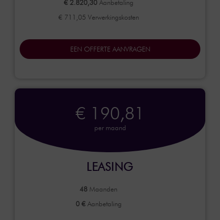
€ 2.820,30
Aanbetaling
€ 711,05 Verwerkingskosten
EEN OFFERTE AANVRAGEN
€ 190,81
per maand
LEASING
48
Maanden
0 €
Aanbetaling