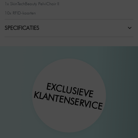
1x SkinTechBeauty PelviChair II
10x RFID-kaarten
SPECIFICATIES
EXCLUSIEVE
KLANTENSERVICE