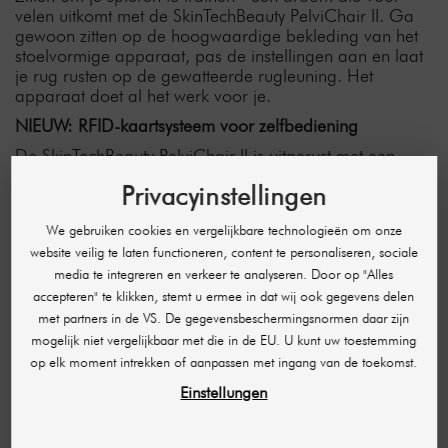
velen uitkomt met de SkinTechBeauty PelviChair II. Ga
gewoon zitten op de hoogwaardige bekleding van het
stoelvormige apparaat, pas de instellingen aan en laat
je rug rusten op de gewatteerde rugleuning. Het
apparaat doet al het werk voor je.
NIEUW: RFID-kaartsysteem voor zelfbediening
De SkinTechBeauty PelviChair II is uitgerust met een
handig zelfbedieningssysteem waarmee uw klanten hem
Privacyinstellingen
volledig zelfstandig kunnen gebruiken. Geef
terugkerende vaste klanten een oplaadbare RFID-kaart
We gebruiken cookies en vergelijkbare technologieën om onze
waarmee ze het apparaat zelf kunnen activeren. Zo
website veilig te laten functioneren, content te personaliseren, sociale
kunnen uw klanten direct naar de PelviChair gaan, de
behandeling starten en ervan genieten - zonder enige
media te integreren en verkeer te analyseren. Door op "Alles
hulp van het personeel.
accepteren" te klikken, stemt u ermee in dat wij ook gegevens delen
met partners in de VS. De gegevensbeschermingsnormen daar zijn
Aanpasbaar aan elke behoefte
mogelijk niet vergelijkbaar met die in de EU. U kunt uw toestemming
Met het afneembare aanraakscherm (5 inch) kan de
op elk moment intrekken of aanpassen met ingang van de toekomst.
behandeling snel en eenvoudig worden aangepast aan
Einstellungen
uw behoeften. De bekkenbodem en de rug kunnen
afzonderlijk of tegelijkertijd worden behandeld. 10
energieniveaus voor het betreffende gebied en de