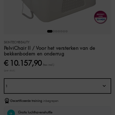
SKINTECHBEAUTY
PelviChair II / Voor het versterken van de
bekkenbodem en onderrug
€ 10.157,90
(tax incl.)
(per stuk)
Gecertificeerde training
inbegrepen
Gratis luchthavenshuttle
✈️