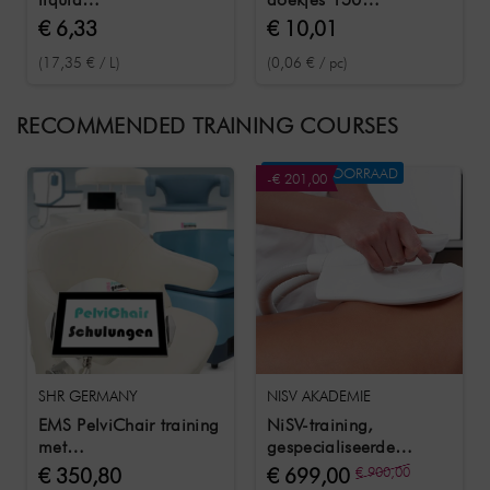
oppervlakteontsmettingsmiddel
desinfectiedoekjes in
€ 6,33
€ 10,01
250 ml
een blikje
(17,35 € / L)
(0,06 € / pc)
RECOMMENDED TRAINING COURSES
NIET OP VOORRAAD
-€ 201,00
SHR GERMANY
NISV AKADEMIE
EMS PelviChair training
NiSV-training,
met
gespecialiseerde
trainingsdocumenten &
kennismodule 4 EMV
€ 350,80
€ 699,00
€ 900,00