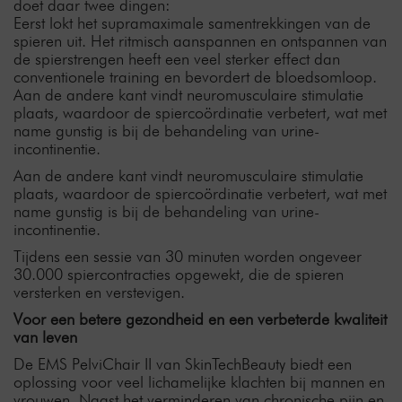
doet daar twee dingen:
Eerst lokt het supramaximale samentrekkingen van de
spieren uit. Het ritmisch aanspannen en ontspannen van
de spierstrengen heeft een veel sterker effect dan
conventionele training en bevordert de bloedsomloop.
Aan de andere kant vindt neuromusculaire stimulatie
plaats, waardoor de spiercoördinatie verbetert, wat met
name gunstig is bij de behandeling van urine-
incontinentie.
Aan de andere kant vindt neuromusculaire stimulatie
plaats, waardoor de spiercoördinatie verbetert, wat met
name gunstig is bij de behandeling van urine-
incontinentie.
Tijdens een sessie van 30 minuten worden ongeveer
30.000 spiercontracties opgewekt, die de spieren
versterken en verstevigen.
Voor een betere gezondheid en een verbeterde kwaliteit
van leven
De EMS PelviChair II van SkinTechBeauty biedt een
oplossing voor veel lichamelijke klachten bij mannen en
vrouwen. Naast het verminderen van chronische pijn en