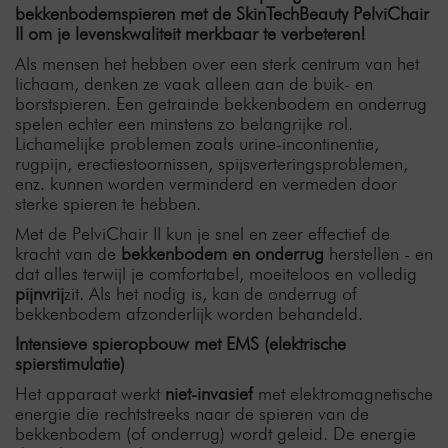
bekkenbodemspieren met de SkinTechBeauty PelviChair
II om je levenskwaliteit merkbaar te verbeteren!
Als mensen het hebben over een sterk centrum van het
lichaam, denken ze vaak alleen aan de buik- en
borstspieren. Een getrainde bekkenbodem en onderrug
spelen echter een minstens zo belangrijke rol.
Lichamelijke problemen zoals urine-incontinentie,
rugpijn, erectiestoornissen, spijsverteringsproblemen,
enz. kunnen worden verminderd en vermeden door
sterke spieren te hebben.
Met de PelviChair II kun je snel en zeer effectief de
kracht van de
bekkenbodem en onderrug
herstellen - en
dat alles terwijl je comfortabel, moeiteloos en volledig
pijnvrij
zit. Als het nodig is, kan de onderrug of
bekkenbodem afzonderlijk worden behandeld.
Intensieve spieropbouw met EMS (elektrische
spierstimulatie)
Het apparaat werkt
niet-invasief
met elektromagnetische
energie die rechtstreeks naar de spieren van de
bekkenbodem (of onderrug) wordt geleid. De energie