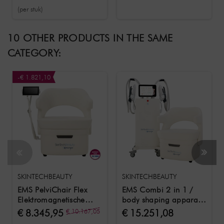
certificaat
voor stimulatie
(per stuk)
10 OTHER PRODUCTS IN THE SAME
CATEGORY:
-€ 1.821,10
SKINTECHBEAUTY
SKINTECHBEAUTY
EMS PelviChair Flex
EMS Combi 2 in 1 /
Elektromagnetische
body shaping apparaat
stimulatiestoel om de
en PelviChair
€ 8.345,95
€ 10.167,05
€ 15.251,08
bekkenbodem te