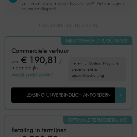
Een live demonstratie op ons hoofdkantoor? Wij halen u gratis
op van het vliegveld!
FINANCIERING EN ADVIES
MEISTGEWÄHLT & GÜNSTIG
Commerciële verhuur
€ 190,81
van
/
Perfekt für Studios: Mögliche
maandelijks
Steuervorteile &
HANDEL
|
MEISTGEWÄHLT
Liquiditätsschonung
LEASING UNVERBINDLICH ANFORDERN
>
OPTIMALE TERUGBETALING
Betaling in termijnen