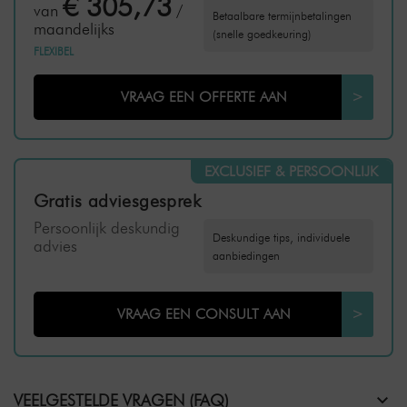
€ 305,73
van
/
Betaalbare termijnbetalingen
maandelijks
(snelle goedkeuring)
FLEXIBEL
VRAAG EEN OFFERTE AAN
>
EXCLUSIEF & PERSOONLIJK
Gratis adviesgesprek
Persoonlijk deskundig
Deskundige tips, individuele
advies
aanbiedingen
VRAAG EEN CONSULT AAN
>
VEELGESTELDE VRAGEN (FAQ)