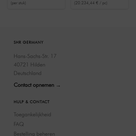
(per stuk)
(20.234,44 € / pc)
versterken Wit
SHR GERMANY
Hans-Sachs-Str. 17
40721 Hilden
Deutschland
Contact opnemen →
HULP & CONTACT
Toegankelijkheid
FAQ
Bestelling beheren