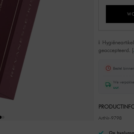
WO
Hygiëneartike
geaccepteerd.
[
Bestel binne
We verpakke
uur
.
PRODUCTINFO
ArtNr-9798
Op hyaluron