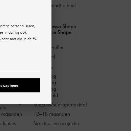
se. In de SHR-webshop vindt u heel
 en wensen van klanten.
ent te personaliseren,
Revanesse Shape
ee in dat wij ook
anesse Revise
kbaar met die in de EU.
ervlakkige
Structuurvuller
er
mg/ml
25 mg/ml
Ja
xofix™
Thixofix™
g
Zeer hoog
g
Zeer hoog
 akzeptieren
g
Zeer hoog
r hoog
Gemiddeld
ervlakkige
Subcutis/supraperiostaal
mis
 maanden
12–18 maanden
e lijntjes
Structuur en projectie