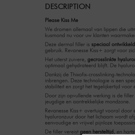
DESCRIPTION
Please Kiss Me
We dromen allemaal van lippen die uit
kusmond nu voor uw klanten waarmake
Deze dermal filler is
speciaal ontwikkeld
gebruik. Revanesse Kiss+ zorgt voor zich
Het uiterst zuivere,
gecrosslinkte hyalur
optimaal gehydrateerd blijft. De hyalur
Dankzij de Thixofix-crosslinking-technolog
inbrengen. Deze technologie is een spe
stabiliteit en zorgt het tegelijkertijd voo
Door zijn opvullende werking is de fille
jeugdige en aantrekkelijke mondzone.
Revanesse Kiss+ overtuigt vooral door ee
hyaluronzuur door het lichaam wordt af
eenvoudige en vrijwel pijnloze toepass
De filler vereist
geen hersteltijd
, en hart