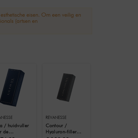
sthetische eisen. Om een ​​veilig en
ionals (artsen en
ANESSE
REVANESSE
ra / huidvuller
Contour /
r de
Hyaluron-filler
andeling van
voor het contouren