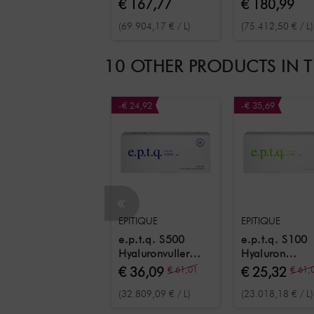
€ 167,77
€ 180,99
volume rond de
behandeling v
(69.904,17 € / L)
(75.412,50 € / L)
lippen 2x 1,2 ml
donkere kring
onder de ogen
1,2 ml
10 OTHER PRODUCTS IN 
-€ 24,92
-€ 35,69
EPITIQUE
EPITIQUE
e.p.t.q. S500
e.p.t.q. S100
Hyaluronvuller
Hyaluron
blauw 1,1 ml
Vulmiddel Gr
€ 36,09
€ 61,01
€ 25,32
€ 61,
1.1 ml
(32.809,09 € / L)
(23.018,18 € / L)