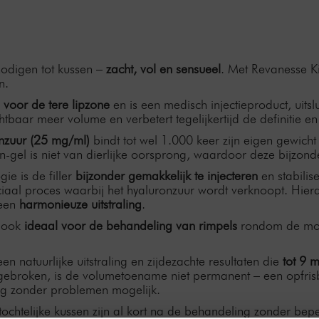
nodigen tot kussen –
zacht, vol en sensueel
. Met Revanesse K
n.
 voor de tere lipzone
en is een medisch injectieproduct, uits
tbaar meer volume en verbetert tegelijkertijd de definitie e
onzuur (25 mg/ml)
bindt tot wel 1.000 keer zijn eigen gewich
on-gel is niet van dierlijke oorsprong, waardoor deze bijzon
ie is de filler
bijzonder gemakkelijk te injecteren
en stabilis
ciaal proces waarbij het hyaluronzuur wordt verknoopt. Hie
r een
harmonieuze uitstraling
.
r ook
ideaal voor de behandeling van rimpels
rondom de mo
n natuurlijke uitstraling en zijdezachte resultaten die
tot 9 
gebroken, is de volumetoename niet permanent – een opfrisb
ing zonder problemen mogelijk.
stochtelijke kussen zijn al kort na de behandeling zonder bep