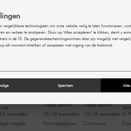
imaliseer het met de effectieve hyaluronvullers van Revanes
iummerk – geschikt voor verschillende toepassingsgebieden
llingen
 vergelijkbare technologieën om onze website veilig te laten functioneren, cont
Revanesse
Revanesse
vanesse Ultra
ren en verkeer te analyseren. Door op "Alles accepteren" te klikken, stemt u erm
Rev
Contour
Outline
ners in de VS. De gegevensbeschermingsnormen daar zijn mogelijk niet vergelij
Opp
op elk moment intrekken of aanpassen met ingang van de toekomst.
versele vuller
Volumevuller
Contourvuller
vull
 mg/ml
25 mg/ml
25 mg/ml
25 
Ja
Ja
Ja
ixofix™
Thixofix™
Thixofix™
Thi
middeld
Hoog
Hoog
Laa
middeld
Hoog
Hoog
Laa
ndige
Speichern
Alles
middeld
Hoog
Hoog
Laa
og
Hoog
Gemiddeld
Zee
ddenlaag van de
Opp
Diepe dermis
Diepe dermis
rmis
der
12 maanden
12–18 maanden
12–18 maanden
6–9
tige rimpels
Volumeopbouw
Contouren
Fijn