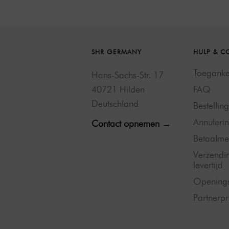
SHR GERMANY
HULP & C
Toegankel
Hans-Sachs-Str. 17
40721 Hilden
FAQ
Deutschland
Bestellin
Annulerin
Contact opnemen →
Betaalme
Verzendi
levertijd
Openings
Partner