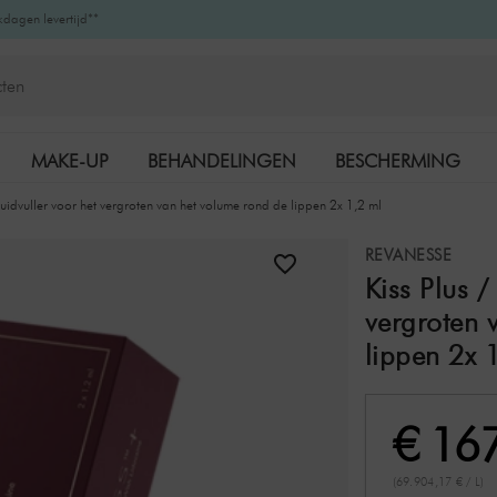
kdagen levertijd**
MAKE-UP
BEHANDELINGEN
BESCHERMING
uidvuller voor het vergroten van het volume rond de lippen 2x 1,2 ml
K-BEAUTY
MERKEN
REVANESSE
Kiss Plus /
vergroten 
lippen 2x 
€ 16
(69.904,17 € / L)