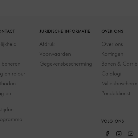
ONTACT
JURIDISCHE INFORMATIE
OVER ONS
ijkheid
Afdruk
Over ons
Voorwaarden
Kortingen
g beheren
Gegevensbescherming
Banen & Carriè
g en retour
Catalogi
thoden
Milieubescherm
ng en
Pendeldienst
tijden
programma
VOLG ONS