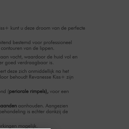
iss+ kunt u deze droom van de perfecte
luitend bestemd voor professioneel
n contouren van de lippen.
t aan vocht, waardoor de huid vol en
der goed verdraagbaar is.
eert deze zich onmiddellijk na het
rdoor behoudt Revanesse Kiss+ zijn
nd (
periorale rimpels),
voor een
maanden
aanhouden. Aangezien
ehandeling is echter dankzij de
erkingen mogelijk.