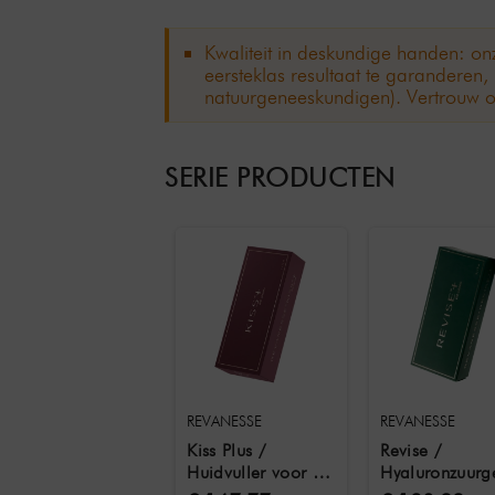
Kwaliteit in deskundige handen: onz
eersteklas resultaat te garanderen
natuurgeneeskundigen). Vertrouw o
SERIE PRODUCTEN
REVANESSE
REVANESSE
Kiss Plus /
Revise /
Huidvuller voor het
Hyaluronzuurg
vergroten van het
voor de