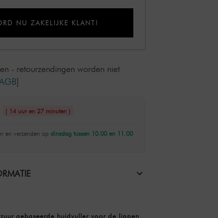
RD NU ZAKELIJKE KLANT!
len - retourzendingen worden niet
AGB
]
n
( 14 uur en 27 minuten )
n en verzenden op
dinsdag tussen 10.00 en 11.00
RMATIE
zuur gebaseerde huidvuller voor de lippen