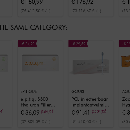
€ 180,99
€ 176,92
€ 
an
volume,
strakke lippen en
die
(75.412,50 € / L)
(73.716,67 € / L)
(73.
en
gezichtsmodellering
gelaatstrekken 2x
uit
 2x
en de behandeling
1,2 ml
en 
van diepe rimpels
ml
THE SAME CATEGORY:
2x 1,2 ml
-€ 24,92
-€ 29,59
-€ 1
EPITIQUE
GOURI
AQU
e.p.t.q. S300
PCL injecteerbaar
Zac
Hyaluron Filler
implantaatvulmiddel
Hya
oen
Orange 1,1 ml
1 ml
incl
01
€ 36,09
€ 61,01
€ 91,41
€ 121,00
€ 
voo
(32.809,09 € / L)
(91.410,00 € / L)
(30.
1 m