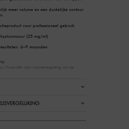
lijk meer volume en een duidelijke contour
en
ctieproduct voor professioneel gebruik
 hyaluronzuur (25 mg/ml)
resultaten: 6–9 maanden
ng:
us / huidvuller voor volumevergroting van de
IJSVERGELIJKING