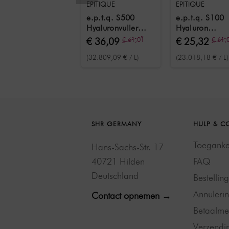
EPITIQUE
EPITIQUE
e.p.t.q. S500
e.p.t.q. S100
Hyaluronvuller
Hyaluron
blauw 1,1 ml
Vulmiddel Gr
€ 36,09
€ 61,01
€ 25,32
€ 61,
1.1 ml
(32.809,09 € / L)
(23.018,18 € / L)
SHR GERMANY
HULP & C
Toegankel
Hans-Sachs-Str. 17
40721 Hilden
FAQ
Deutschland
Bestellin
Annulerin
Contact opnemen →
Betaalme
Verzendi