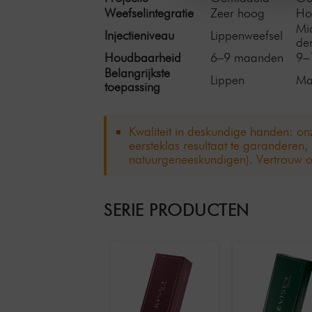
Weefselintegratie
Zeer hoog
Ho
Mi
Injectieniveau
Lippenweefsel
de
Houdbaarheid
6–9 maanden
9–
Belangrijkste
Lippen
Ma
toepassing
Kwaliteit in deskundige handen: onz
eersteklas resultaat te garanderen
natuurgeneeskundigen). Vertrouw o
SERIE PRODUCTEN