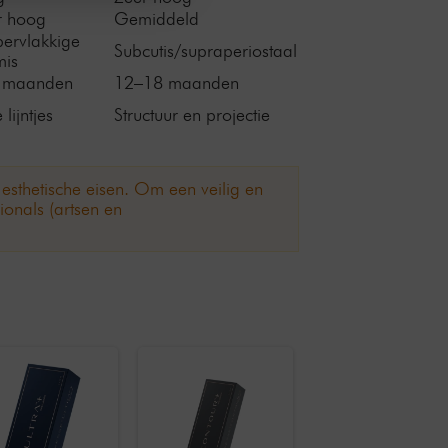
r hoog
Gemiddeld
ervlakkige
Subcutis/supraperiostaal
mis
 maanden
12–18 maanden
 lijntjes
Structuur en projectie
sthetische eisen. Om een ​​veilig en
ionals (artsen en