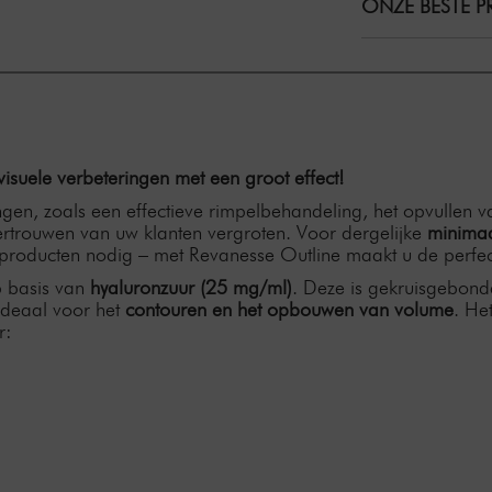
ONZE BESTE PR
isuele verbeteringen met een groot effect!
ingen, zoals een effectieve rimpelbehandeling, het opvullen 
vertrouwen van uw klanten vergroten. Voor dergelijke
minimaa
producten nodig – met Revanesse Outline maakt u de perfec
p basis van
hyaluronzuur (25 mg/ml)
. Deze is gekruisgebon
ideaal voor het
contouren en het opbouwen van volume
. He
r: