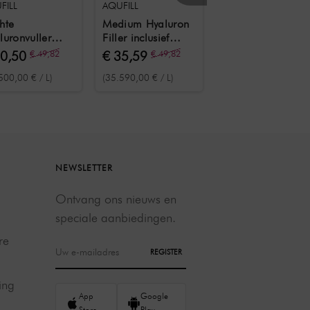
FILL
AQUFILL
AQUFILL
hte
Medium Hyaluron
Hydro Hyaluron
luronvuller
Filler inclusief
Filler inclusief
usief
voorgevulde spuit
gebruiksklare spui
30,50
€ 49,82
€ 35,59
€ 49,82
€ 35,59
€ 59,99
rgevulde spuit
1 ml
2 ml
500,00 € / L)
(35.590,00 € / L)
(17.795,00 € / L)
l
NEWSLETTER
Ontvang ons nieuws en
speciale aanbiedingen.
re
REGISTER
ing
App
Google
Store
Play