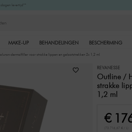
kdagen levertijd**
MAKE-UP
BEHANDELINGEN
BESCHERMING
aluron-dermalfiller voor strakke lippen en gelaatstrekken 2x 1,2 ml
K-BEAUTY
MERKEN
REVANESSE
Outline / 
strakke li
1,2 ml
€ 17
(73.716,67 € / L)