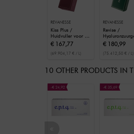
REVANESSE
REVANESSE
Kiss Plus /
Revise /
Huidvuller voor het
Hyaluronzuurg
vergroten van het
voor de
€ 167,77
€ 180,99
volume rond de
behandeling v
(69.904,17 € / L)
(75.412,50 € / L)
lippen 2x 1,2 ml
donkere kring
onder de ogen
1,2 ml
10 OTHER PRODUCTS IN 
-€ 24,92
-€ 35,69