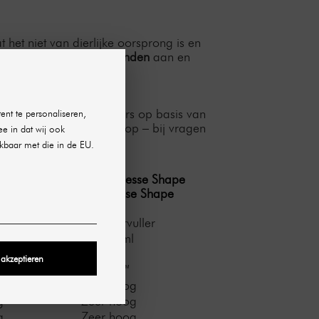
het niet van dierlijke oorsprong is en
en
ongeveer 12–18 maanden
aan en
fortabel maken.
r huid- en volumevullers op basis van
ent te personaliseren,
rtiment in de SHR-webshop – bij vragen
ee in dat wij ook
kbaar met die in de EU.
Revanesse Shape
anesse Revise
rvlaktevuller
Structuurvuller
mg/ml
25 mg/ml
Ja
 akzeptieren
ofix™
Thixofix™
g
Zeer hoog
g
Zeer hoog
g
Zeer hoog