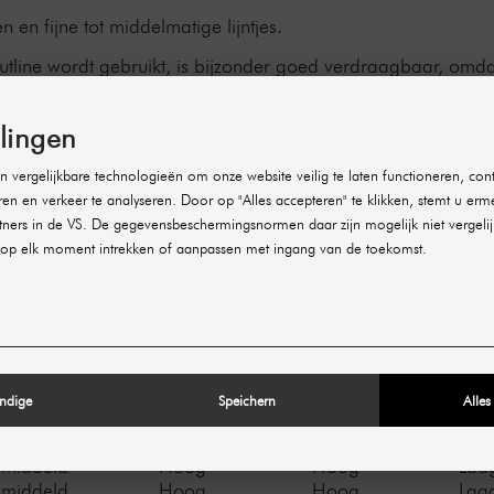
en fijne tot middelmatige lijntjes.
line wordt gebruikt, is bijzonder goed verdraagbaar, omdat 
t afgebroken. De resultaten van de fillerbehandeling houd
n opgefrist.
llingen
evulde injectiespuiten
, die de toepassing eenvoudig en com
d en bent u nieuwsgierig geworden? Het populaire merk voo
 vergelijkbare technologieën om onze website veilig te laten functioneren, cont
singen voor esthetische „problemen“. Ontdek ons ruime asso
ren en verkeer te analyseren. Door op "Alles accepteren" te klikken, stemt u erm
ners in de VS. De gegevensbeschermingsnormen daar zijn mogelijk niet vergelij
op elk moment intrekken of aanpassen met ingang van de toekomst.
Revanesse
Revanesse
vanesse Ultra
Rev
Contour
Outline
versele vuller
Volumevuller
Contourvuller
Oppe
 mg/ml
25 mg/ml
25 mg/ml
25 
Ja
Ja
Ja
ndige
Speichern
Alles
ixofix™
Thixofix™
Thixofix™
Thix
middeld
Hoog
Hoog
Laa
middeld
Hoog
Hoog
Laa
middeld
Hoog
Hoog
Laa