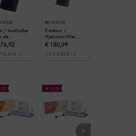
ANESSE
REVANESSE
ra / huidvuller
Contour /
r de
Hyaluron-filler
andeling van
voor het contouren
176,92
€ 180,99
pe,
en modelleren van
716,67 € / L)
(75.412,50 € / L)
gesproken lijnen
het gezicht 2x 1,2
rimpels 2x 1,2
ml
9,32
-€ 14,24
-€ 24,40