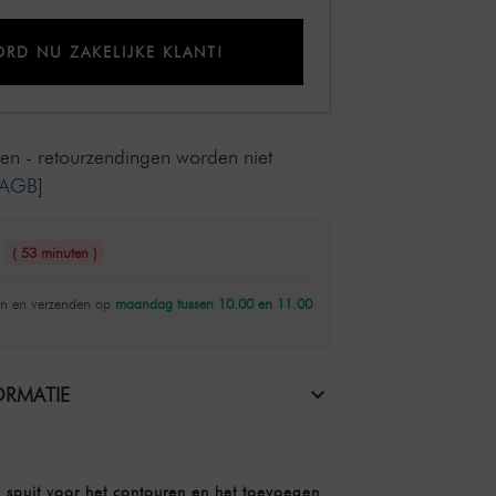
RD NU ZAKELIJKE KLANT!
len - retourzendingen worden niet
AGB
]
n
( 53 minuten )
n en verzenden op
maandag tussen 10.00 en 11.00
RMATIE
 spuit voor het contouren en het toevoegen