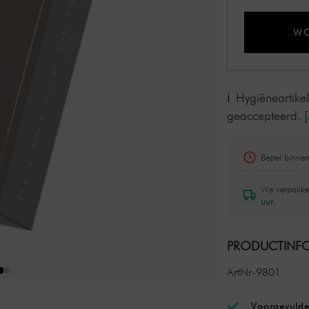
WO
Hygiëneartike
geaccepteerd.
[
Bestel binne
We verpakke
uur
.
PRODUCTINFO
ArtNr-9801
Voorgevulde