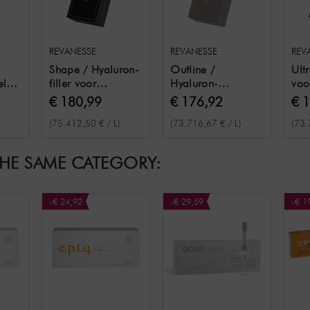
REVANESSE
REVANESSE
REV
Shape / Hyaluron-
Outline /
Ult
el
filler voor
Hyaluron-
voo
diepgaand
dermalfiller voor
beh
€ 180,99
€ 176,92
€ 
an
volume,
strakke lippen en
die
(75.412,50 € / L)
(73.716,67 € / L)
(73.
en
gezichtsmodellering
gelaatstrekken 2x
uit
 2x
en de behandeling
1,2 ml
en 
van diepe rimpels
ml
THE SAME CATEGORY:
2x 1,2 ml
-€ 24,92
-€ 29,59
-€ 1