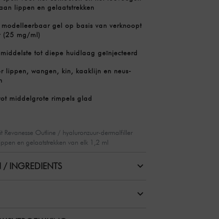
aan lippen en gelaatstrekken
 modelleerbaar gel op basis van verknoopt
r (25 mg/ml)
middelste tot diepe huidlaag geïnjecteerd
r lippen, wangen, kin, kaaklijn en neus-
n
tot middelgrote rimpels glad
it Revanesse Outline / hyaluronzuur-dermalfiller
ippen en gelaatstrekken van elk 1,2 ml
 / INGREDIENTS