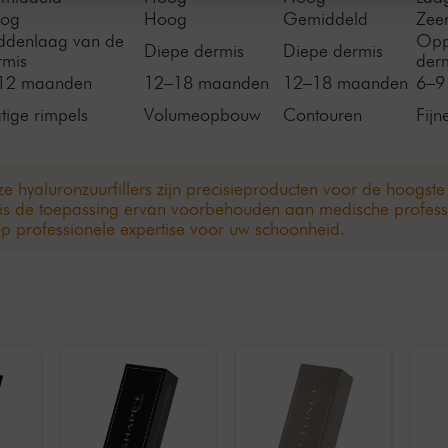
og
Hoog
Gemiddeld
Zee
ddenlaag van de
Opp
Diepe dermis
Diepe dermis
rmis
der
12 maanden
12–18 maanden
12–18 maanden
6–9
tige rimpels
Volumeopbouw
Contouren
Fijne
e hyaluronzuurfillers zijn precisieproducten voor de hoogste e
, is de toepassing ervan voorbehouden aan medische profess
p professionele expertise voor uw schoonheid.