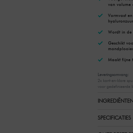
van volume 
Vormvast en
hyaluronzuu
Wordt in de 
Geschikt voo
mondplooie
Maakt fijne 
Leveringsomvang:
2x kant-en-klare spu
voor gedefinieerde l
INGREDIËNTEN
SPECIFICATIES