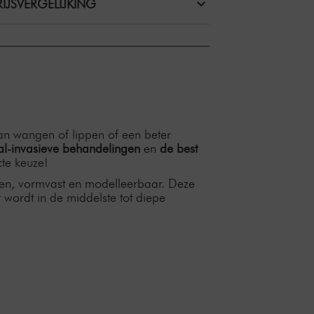
IJSVERGELIJKING
van wangen of lippen of een beter
l-invasieve behandelingen
en
de best
te keuze!
den, vormvast en modelleerbaar. Deze
t wordt in de middelste tot diepe