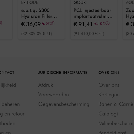
EPITIQUE
GOURI
AQU
e.p.t.q. S300
PCL injecteerbaar
Zac
Hyaluron Filler
implantaatvulmiddel
Hya
oen
Orange 1,1 ml
1 ml
incl
01
€ 36,09
€ 61,01
€ 91,41
€ 121,00
€ 
voo
(32.809,09 € / L)
(91.410,00 € / L)
(30.
1 m
ONTACT
JURIDISCHE INFORMATIE
OVER ONS
ijkheid
Afdruk
Over ons
Voorwaarden
Kortingen
g beheren
Gegevensbescherming
Banen & Carriè
g en retour
Catalogi
thoden
Milieubescherm
ng en
Pendeldienst