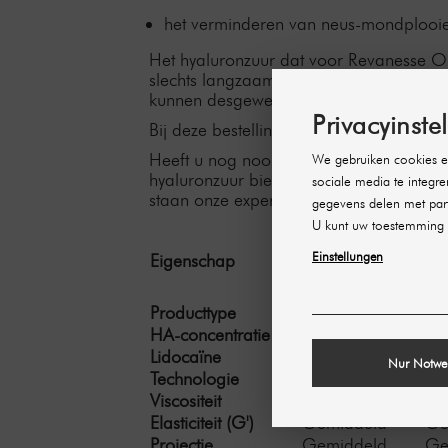
het verminderen van neus-mondplooien 
Het hyaluronzuur dat voor Revanesse Out
slechts langzaam door het lichaam word
kunnen desgewenst probleemloos worde
Privacyinste
Bij deze bestelling ontvangt u
twee voorg
Heeft u nog nooit van Revanesse gehoor
We gebruiken cookies en
hyaluronzuur biedt verschillende oplos
sociale media te integre
staan onze experts graag voor u klaar.
gegevens delen met part
U kunt uw toestemming 
Einstellungen
Eigenschap
Revanesse
Re
Kiss+
Producttype
Lippenvuller
Uni
HA-concentratie
25 mg/ml
25
Lidocaïne
Ja
Ja
Nur Notwe
Technologie
Thixofix™
Th
Viscositeit
Gemiddeld
Ge
Elasticiteit (G')
Gemiddeld
Ge
Projectie
Gemiddeld
Ge