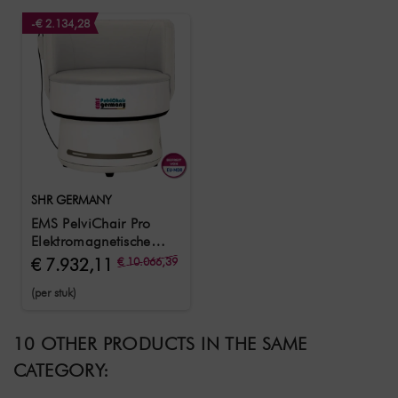
-€ 2.134,28
SHR GERMANY
EMS PelviChair Pro
Elektromagnetische
stimulatiestoel om de
€ 7.932,11
€ 10.066,39
bekkenbodem te
(per stuk)
versterken Modern
ontwerp Wit
10 OTHER PRODUCTS IN THE SAME
CATEGORY: