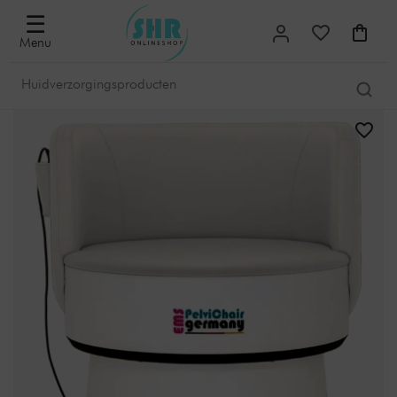
☰
Menu