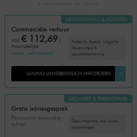
FINANCIERING EN ADVIES
MEISTGEWÄHLT & GÜNSTIG
Commerciële verhuur
€ 112,69
van
/
Perfekt für Studios: Mögliche
maandelijks
Steuervorteile &
HANDEL
|
MEISTGEWÄHLT
Liquiditätsschonung
LEASING UNVERBINDLICH ANFORDERN
>
EXCLUSIEF & PERSOONLIJK
Gratis adviesgesprek
Persoonlijk deskundig
Deskundige tips, individuele
advies
aanbiedingen