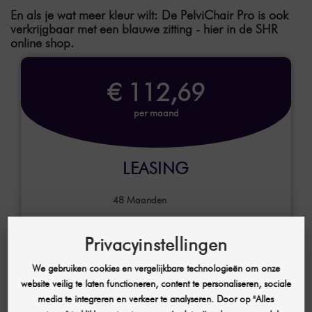
En als je wat meer kleur wilt: De PelviChair Pro is ook
verkrijgbaar met een blauwe zitting - hier in de SHR
online shop.
€ 112,69
per maand
LEASING
48
Maanden
0 €
Aanbetaling
Privacyinstellingen
We gebruiken cookies en vergelijkbare technologieën om onze
website veilig te laten functioneren, content te personaliseren, sociale
EEN OFFERTE AANVRAGEN
media te integreren en verkeer te analyseren. Door op "Alles