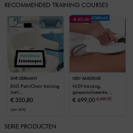
RECOMMENDED TRAINING COURSES
NIET OP VOORRAAD
-€ 201,00
SHR GERMANY
NISV AKADEMIE
EMS PelviChair training
NiSV-training,
met
gespecialiseerde
trainingsdocumenten &
kennismodule 4 EMV
€ 350,80
€ 699,00
€ 900,00
certificaat
voor stimulatie
(per stuk)
SERIE PRODUCTEN