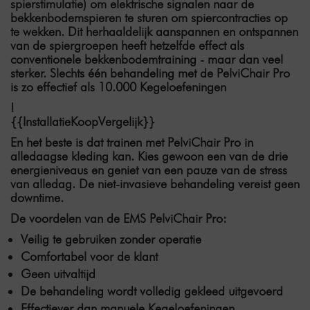
spierstimulatie)
om elektrische signalen naar de
bekkenbodemspieren te sturen om spiercontracties op
te wekken. Dit herhaaldelijk aanspannen en ontspannen
van de spiergroepen heeft hetzelfde effect als
conventionele bekkenbodemtraining - maar dan veel
sterker. Slechts één behandeling met de PelviChair Pro
is
zo effectief als 10.000 Kegeloefeningen
!
{{InstallatieKoopVergelijk}}
En het beste is dat trainen met PelviChair Pro in
alledaagse kleding kan. Kies gewoon een van de drie
energieniveaus en geniet van een pauze van de stress
van alledag. De niet-invasieve behandeling vereist geen
downtime.
De voordelen van de EMS PelviChair Pro:
Veilig te gebruiken zonder operatie
Comfortabel voor de klant
Geen uitvaltijd
De behandeling wordt volledig gekleed uitgevoerd
Effectiever dan manuele Kegeloefeningen