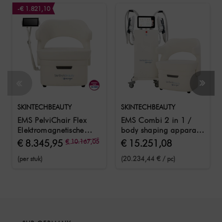
-€ 1.821,10
SKINTECHBEAUTY
SKINTECHBEAUTY
EMS PelviChair Flex
EMS Combi 2 in 1 /
Elektromagnetische
body shaping apparaat
stimulatiestoel om de
en PelviChair
€ 8.345,95
€ 10.167,05
€ 15.251,08
bekkenbodem te
(per stuk)
(20.234,44 € / pc)
versterken Wit