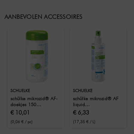
AANBEVOLEN ACCESSOIRES
SCHUELKE
SCHUELKE
schülke mikrozid® AF-
schülke mikrozid® AF
doekjes 150
liquid
desinfectiedoekjes in
oppervlakteontsmettingsmidd
€ 10,01
€ 6,33
een blikje
250 ml
(0,06 € / pc)
(17,35 € / L)