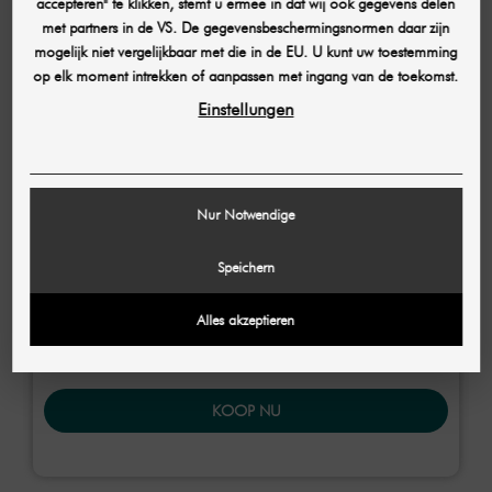
accepteren" te klikken, stemt u ermee in dat wij ook gegevens delen
met partners in de VS. De gegevensbeschermingsnormen daar zijn
mogelijk niet vergelijkbaar met die in de EU. U kunt uw toestemming
op elk moment intrekken of aanpassen met ingang van de toekomst.
€ 5.999,16
Einstellungen
uniek
Nur Notwendige
DIRECTE AANKOOP
Speichern
Alles akzeptieren
KOOP NU